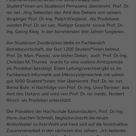
Einstellungen. Unter anderem eine zufällig
Student*innen am Studienort Pirmasens übernimmt Prof. Dr.
generierte ID, für die historische
Zweck
rer. nat. Jörg Sebastian das Amt des Dekans von seinem
Speicherung Ihrer vorgenommen
Vorgänger Prof. Dr.-Ing. Ralph Wiegland,. Als Prodekane
Einstellungen, falls der Webseiten-
werden Prof. Dr. rer. oec. Rüdiger Grascht sowie Prof. Dr.-
Betreiber dies eingestellt hat.
Ing. Georg Kling in den kommenden drei Jahren fungieren.
Am Studienort Zweibrücken bleibt im Fachbereich
Name
fe_typo_user / PHPSESSID
Betriebswirtschaft, der fast 1200 Student*innen betreut,
Prof. Dr. Marc Piazolo wie bisher Dekan, auch Prof. Dr.-Ing.
Anbieter
TYPO3
Christian M. Thurnes wurde für eine weitere Amtsperiode
als Prodekan bestätigt. Einen Leitungswechsel gibt es im
Laufzeit
1 Woche
Fachbereich Informatik und Mikrosystemtechnik mit seinen
gut 1000 Student*innen: Hier übernimmt Prof. Dr. rer. nat.
Dieses Cookie ist ein Standard-Session-
Bernd Bufe in Nachfolge von Prof. Dr.-Ing. Uwe Tronnier das
Amt des Dekans und wird von Prof. Dr. rer. medic. Norbert
Cookie von TYPO3. Es speichert im Fall
Rösch als Prodekan unterstützt.
eines Intranet-Logins die Session-ID. So
Zweck
kann der eingeloggte Benutzer
Der Präsident der Hochschule Kaiserslautern, Prof. Dr.-Ing.
wiedererkannt werden und es wird ihm
Hans-Joachim Schmidt, beglückwünscht die neuen
Zugang zu geschützten Bereichen
Amtsinhaber zu ihrer Wahl und freut sich auf die konstruktive
gewährt.
Zusammenarbeit in den nächsten drei Jahren. „Ich bedanke