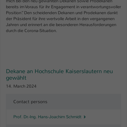
mich bei den neu gewählten Dekanen sowie Prodekanen
bereits im Voraus für ihr Engagement in verantwortungsvoller
Name
be_typo_user
Position“. Den scheidenden Dekanen und Prodekanen dankt
der Präsident für ihre wertvolle Arbeit in den vergangenen
Anbieter
TYPO3
Jahren und erinnert an die besonderen Herausforderungen
durch die Corona-Situation.
Laufzeit
1 Tag
Dieser Cookie teilt der Webseite mit, ob
ein Besucher im Typo3-Backend
Zweck
angemeldet ist und Rechte besitzt diese
zu verwalten.
Dekane an Hochschule Kaiserslautern neu
gewählt
14. March 2024
Contact persons
Prof. Dr.-Ing. Hans-Joachim Schmidt