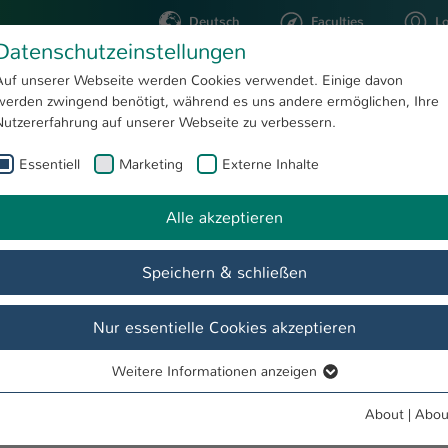
Deutsch
Faculties
L
Datenschutzeinstellungen
Kaiserslautern
Auf unserer Webseite werden Cookies verwendet. Einige davon
werden zwingend benötigt, während es uns andere ermöglichen, Ihre
STUDYING
RESEARC
Nutzererfahrung auf unserer Webseite zu verbessern.
Essentiell
Marketing
Externe Inhalte
Absolvent*innenfeier des Fachbereichs Angewandte Ingenieurwissenschaften am Campus Kaiserslautern
Alle akzeptieren
chs
Show larger version
ten am
Speichern & schließen
ensa
Nur essentielle Cookies akzeptieren
lud der
en seine
Weitere Informationen anzeigen
Essentiell
in den
Essentielle Cookies werden für grundlegende Funktionen der
den
About
|
Abou
Webseite benötigt. Dadurch ist gewährleistet, dass die Webseite
ierten
Ein Teil der Absolvent*innen des FB AING bei der