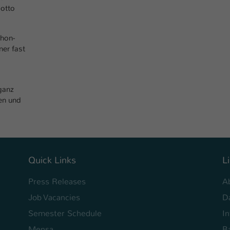
Ihrer vorgenommen Einstellungen, falls der
Motto
Webseiten-Betreiber dies eingestellt hat.
phon-
Name
fe_typo_user / PHPSESSID
ner fast
Anbieter
TYPO3
 ganz
Laufzeit
1 Woche
men und
Dieses Cookie ist ein Standard-Session-Cookie
von TYPO3. Es speichert im Fall eines Intranet-
Zweck
Logins die Session-ID. So kann der eingeloggte
Benutzer wiedererkannt werden und es wird
ihm Zugang zu geschützten Bereichen gewährt.
Quick Links
L
Press Releases
A
Name
be_typo_user
Job Vacancies
D
Semester Schedule
I
Anbieter
TYPO3
Mensa
Ba