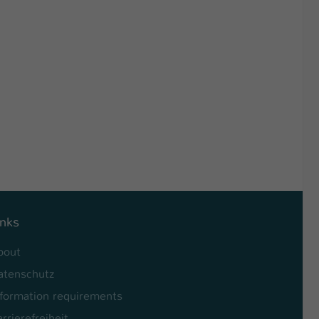
inks
bout
atenschutz
nformation requirements
rrierefreiheit