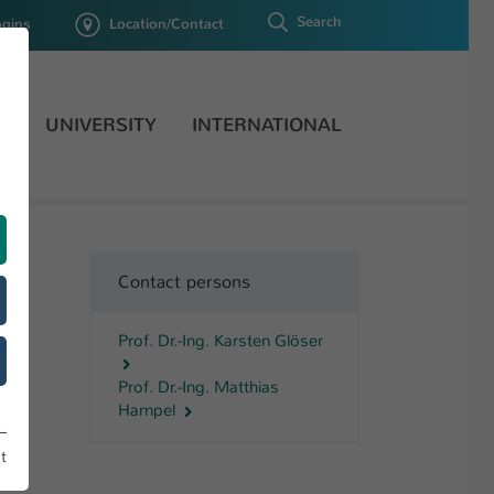
Search
ogins
Location/Contact
H
UNIVERSITY
INTERNATIONAL
Contact persons
Prof. Dr.-Ing. Karsten Glöser
Prof. Dr.-Ing. Matthias
Hampel
HSKL
t