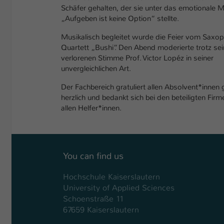
Schäfer gehalten, der sie unter das emotionale 
„Aufgeben ist keine Option“ stellte.
Musikalisch begleitet wurde die Feier vom Saxo
Quartett „Bushi“. Den Abend moderierte trotz sei
verlorenen Stimme Prof. Victor Lopéz in seiner
unvergleichlichen Art.
Der Fachbereich gratuliert allen Absolvent*innen
herzlich und bedankt sich bei den beteiligten Fir
allen Helfer*innen.
You can find us
Hochschule Kaiserslautern
University of Applied Sciences
Schoenstraße 11
67659 Kaiserslautern