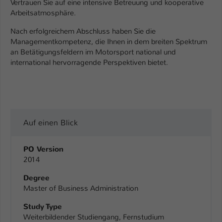
Vertrauen Sie auf eine intensive Betreuung und kooperative
Einstellungen. Unter anderem eine zufällig
Arbeitsatmosphäre.
generierte ID, für die historische
Zweck
Speicherung Ihrer vorgenommen
Nach erfolgreichem Abschluss haben Sie die
Einstellungen, falls der Webseiten-
Managementkompetenz, die Ihnen in dem breiten Spektrum
Betreiber dies eingestellt hat.
an Betätigungsfeldern im Motorsport national und
international hervorragende Perspektiven bietet.
Name
fe_typo_user / PHPSESSID
Anbieter
TYPO3
Laufzeit
1 Woche
Auf einen Blick
Dieses Cookie ist ein Standard-Session-
PO Version
Cookie von TYPO3. Es speichert im Fall
2014
eines Intranet-Logins die Session-ID. So
Zweck
kann der eingeloggte Benutzer
Degree
wiedererkannt werden und es wird ihm
Master of Business Administration
Zugang zu geschützten Bereichen
Study Type
gewährt.
Weiterbildender Studiengang, Fernstudium