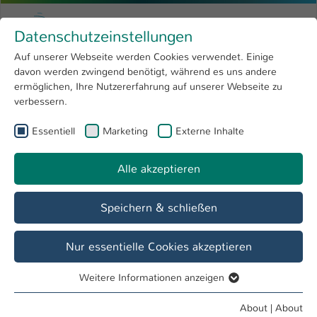
Skip to main content
Menu
University of Applied Sciences Kaiserslauter
Datenschutzeinstellungen
Studying
Open submenu
8
Auf unserer Webseite werden Cookies verwendet. Einige
davon werden zwingend benötigt, während es uns andere
You are here:
Research
Open submenu
4
Master
ermöglichen, Ihre Nutzererfahrung auf unserer Webseite zu
verbessern.
University
Open submenu
8
Essentiell
Marketing
Externe Inhalte
International
Open submenu
8
Alle akzeptieren
Speichern & schließen
Nur essentielle Cookies akzeptieren
MBA Motorsport-Management
Weitere Informationen anzeigen
Essentiell
Das MBA-Fernstudium Motorsport-Management ist ein
Essentielle Cookies werden für grundlegende Funktionen
weiterbildendes, internationales und berufsbegleitendes
About
|
About