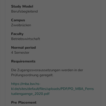
Study Model
Name
be_typo_user
Berufsbegleitend
Anbieter
TYPO3
Campus
Zweibrücken
Laufzeit
1 Tag
Faculty
Betriebswirtschaft
Dieser Cookie teilt der Webseite mit, ob
ein Besucher im Typo3-Backend
Zweck
Normal period
angemeldet ist und Rechte besitzt diese
4 Semester
zu verwalten.
Requirements
Die Zugangssvoraussetzungen werden in der
Prüfungsordnung geregelt.
https://mba.bw.hs-
kl.de/sites/default/files/uploads/PDF/PO_MBA_Ferns
tudiengaenge_2020.pdf
Pre Placement