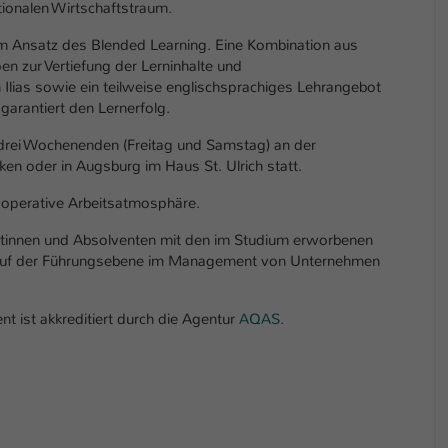
einwandfrei funktioniert.
ionalen Wirtschaftstraum.
Name
m Ansatz des Blended Learning. Eine Kombination aus
Cookie-Informationen anzeigen
cookie_optin
en zur Vertiefung der Lerninhalte und
 Ilias sowie ein teilweise englischsprachiges Lehrangebot
Anbieter
TYPO3
Marketing
 garantiert den Lernerfolg.
Diese Cookies werden verwendet um das Nutzungsverhalten der
Laufzeit
1 Jahr
rei Wochenenden (Freitag und Samstag) an der
Besucher auf der Website nachzuverfolgen. Die erhobenen Daten
n oder in Augsburg im Haus St. Ulrich statt.
werden anonymisiert und ausschließlich für interne Zwecke
Dieses Cookie wird verwendet, um Ihre Cookie-
Zweck
verwendet.
Einstellungen für diese Website zu speichern.
kooperative Arbeitsatmosphäre.
Name
Cookie-Informationen anzeigen
_pk_*.*
ntinnen und Absolventen mit den im Studium erworbenen
Name
SgCookieOptin.lastPreferences
auf der Führungsebene im Management von Unternehmen
Anbieter
Hochschule Kaiserslautern
Externe Inhalte
Anbieter
TYPO3
Wir verwenden auf unserer Website externe Inhalte (Youtube,
Laufzeit
7 Tage
ist akkreditiert durch die Agentur
AQAS
.
Vimeo, Issuu), um Ihnen zusätzliche Informationen anzubieten.
Laufzeit
1 Jahr
Cookie von Matomo für Website-Analysen.
Zweck
Erzeugt statistische Daten darüber, wie der
Dieser Wert speichert Ihre Consent-
Besucher die Website nutzt.
Einstellungen. Unter anderem eine zufällig
Zweck
generierte ID, für die historische Speicherung