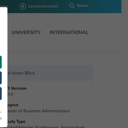
Search
ogins
Location/Contact
H
UNIVERSITY
INTERNATIONAL
Auf einen Blick
PO Version
2014
Degree
Master of Business Administration
t
Study Type
Weiterbildender Studiengang, Fernstudium