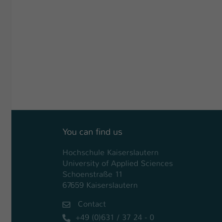
You can find us
Hochschule Kaiserslautern
University of Applied Sciences
Schoenstraße 11
67659 Kaiserslautern
Contact
+49 (0)631 / 37 24 - 0