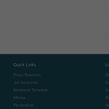
Laufzeit
1 Tag
Dieser Cookie teilt der Webseite mit, ob ein
Zweck
Besucher im Typo3-Backend angemeldet ist und
Rechte besitzt diese zu verwalten.
Quick Links
L
Press Releases
A
Job Vacancies
D
Semester Schedule
I
Mensa
Ba
Personalrat
A