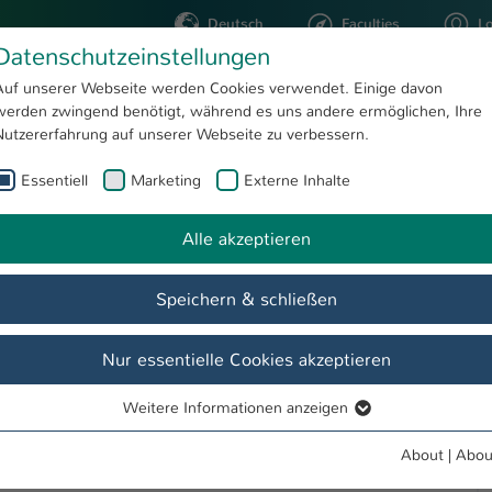
Deutsch
Faculties
L
Datenschutzeinstellungen
Kaiserslautern
Auf unserer Webseite werden Cookies verwendet. Einige davon
werden zwingend benötigt, während es uns andere ermöglichen, Ihre
STUDYING
RESEARC
Nutzererfahrung auf unserer Webseite zu verbessern.
Essentiell
Marketing
Externe Inhalte
MBA Marketing-Managment
Alle akzeptieren
Speichern & schließen
ein weiterbildendes, internationales und
Nur essentielle Cookies akzeptieren
dination sowie Kontrolle aller Unternehmensaktivitäten
tzmärkte mit dem Ziel der Sicherstellung einer dauerhaften
Weitere Informationen anzeigen
s eine weitere elementare Größe stehen im Fokus bei der
Essentiell
men gegenüber anderen Mitbewerbern.
Essentielle Cookies werden für grundlegende Funktionen der
About
|
Abou
Webseite benötigt. Dadurch ist gewährleistet, dass die Webseite
ent- & Marketingwissen und ausgezeichnete Kenntnisse in