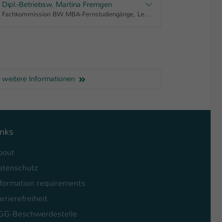
Dipl.-Betriebsw. Martina Fremgen
Fachkommission BW MBA-Fernstudiengänge, Lehrkraft im MBA Innovations-Management, Lehrkraft im MBA Marketing-Management, Lehrkraft im MBA Motorsport-Management, Lehrkraft im MBA Sport-Management, Lehrkraft im MBA Vertriebsingenieur/in
weitere Informationen
inks
bout
atenschutz
nformation requirements
rrierefreiheit
GG-Beschwerdestelle