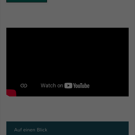
Einstellungen. Unter anderem eine zufällig
generierte ID, für die historische
Zweck
Speicherung Ihrer vorgenommen
Einstellungen, falls der Webseiten-
Betreiber dies eingestellt hat.
Name
fe_typo_user / PHPSESSID
Anbieter
TYPO3
Laufzeit
1 Woche
Dieses Cookie ist ein Standard-Session-
Cookie von TYPO3. Es speichert im Fall
eines Intranet-Logins die Session-ID. So
Zweck
kann der eingeloggte Benutzer
wiedererkannt werden und es wird ihm
Zugang zu geschützten Bereichen
gewährt.
Auf einen Blick