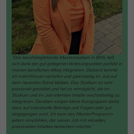
"Das berufsbegleitende Masterstudium in BWL ließ
sich dank der gut gelegenen Vorlesungszeiten perfekt in
meinen beruflichen Alltag integrieren. Dadurch konnte
ich mein Wissen vertiefen und gleichzeitig im Job auf
dem neuesten Stand bleiben. Das Studium ist sehr
praxisnah gestaltet und hat es ermöglicht, die im
Studium und im Job erlernten Inhalte wechselseitig zu
integrieren. Daneben sorgen kleine Kursgruppen dafür,
dass auf individuelle Beiträge und Fragen sehr gut
eingegangen wird. Ich kann das Master-Programm
jedem empfehlen, der seinen Job mit aktuellen,
praxisnahen Inhalten bereichern möchte."