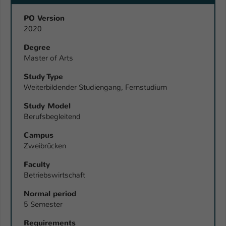
Name
be_typo_user
PO Version
2020
Anbieter
TYPO3
Degree
Master of Arts
Laufzeit
1 Tag
Study Type
Dieser Cookie teilt der Webseite mit, ob
Weiterbildender Studiengang, Fernstudium
ein Besucher im Typo3-Backend
Zweck
angemeldet ist und Rechte besitzt diese
Study Model
zu verwalten.
Berufsbegleitend
Campus
Zweibrücken
Faculty
Betriebswirtschaft
Normal period
5 Semester
Requirements