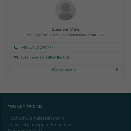
Susanne Metz
Prüfungsamt und Studierendensekretariat (ZW)
+49 631 3724-5177
susanne.metz(at)hs-kl(dot)de
Go to profile
You can find us
Hochschule Kaiserslautern
University of Applied Sciences
Schoenstraße 11