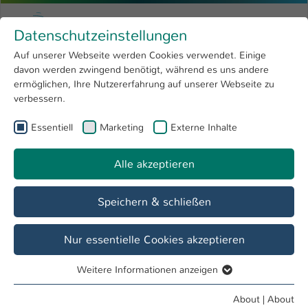
Skip to main content
Menu
University of Applied Sciences Kaiserslauter
Datenschutzeinstellungen
Studying
Open submenu
8
Auf unserer Webseite werden Cookies verwendet. Einige
davon werden zwingend benötigt, während es uns andere
You are here:
Research
Open submenu
4
Master
ermöglichen, Ihre Nutzererfahrung auf unserer Webseite zu
verbessern.
University
Open submenu
8
Essentiell
Marketing
Externe Inhalte
Master of Arts in Betriebswirtschaft
International
Open submenu
8
Alle akzeptieren
Speichern & schließen
Nur essentielle Cookies akzeptieren
Weitere Informationen anzeigen
Essentiell
Essentielle Cookies werden für grundlegende Funktionen
About
|
About