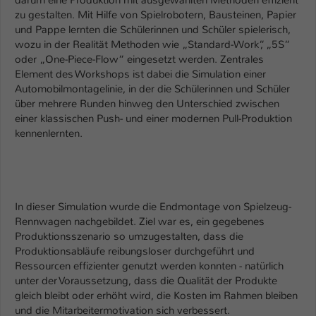
Einstellungen. Unter anderem eine zufällig
zu gestalten. Mit Hilfe von Spielrobotern, Bausteinen, Papier
generierte ID, für die historische
Zweck
und Pappe lernten die Schülerinnen und Schüler spielerisch,
Speicherung Ihrer vorgenommen
wozu in der Realität Methoden wie „Standard-Work“, „5S“
Einstellungen, falls der Webseiten-
oder „One-Piece-Flow“ eingesetzt werden. Zentrales
Betreiber dies eingestellt hat.
Element des Workshops ist dabei die Simulation einer
Automobilmontagelinie, in der die Schülerinnen und Schüler
über mehrere Runden hinweg den Unterschied zwischen
Name
fe_typo_user / PHPSESSID
einer klassischen Push- und einer modernen Pull-Produktion
kennenlernten.
Anbieter
TYPO3
Laufzeit
1 Woche
Dieses Cookie ist ein Standard-Session-
In dieser Simulation wurde die Endmontage von Spielzeug-
Cookie von TYPO3. Es speichert im Fall
Rennwagen nachgebildet. Ziel war es, ein gegebenes
eines Intranet-Logins die Session-ID. So
Produktionsszenario so umzugestalten, dass die
Zweck
kann der eingeloggte Benutzer
Produktionsabläufe reibungsloser durchgeführt und
wiedererkannt werden und es wird ihm
Ressourcen effizienter genutzt werden konnten - natürlich
Zugang zu geschützten Bereichen
unter der Voraussetzung, dass die Qualität der Produkte
gleich bleibt oder erhöht wird, die Kosten im Rahmen bleiben
gewährt.
und die Mitarbeitermotivation sich verbessert.