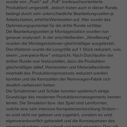
wurde von „Push“ auf „Pull“ (verbrauchsorientierte
Produktion) umgestellt. Jedoch traten auch in dieser Runde,
bedingt durch sehr unterschiedliche Bearbeitungszeiten je
Arbeitsstation, erhöhte Wartezeiten auf. Hier wurde das
Optimierungspotential für die dritte Runde sichtbar.
Die Bearbeitungszeiten je Montagestation wurden nun
genauer analysiert. In der anschließenden „Nivellierung“
wurden die Montagestationen gleichmäßiger ausgelastet.
Des Weiteren wurde die Losgröße auf 1 Stück reduziert, was
einem „one-piece-flow“ entspricht. Nach Durchlaufen der
dritten Runde war festzustellen, dass die Produktion
gleichmäßiger ablief, Wartezeiten und Materialbestände
innerhalb des Produktionsprozesses reduziert werden
konnten und die Kennzahlen der Rennwagen-Fabrik sich
deutlich verbessert hatten.
Die Schülerinnen und Schüler konnten spielerisch einige
Grundzüge des modernen Produktionsmanagements kennen
lernen. Die Simulation bzw. das Spiel sind Lernformen,
welche eine sehr intensive Kompetenzentwicklung fördern –
es wird nicht nur gelesen und zugehört, sondern es wird
eigenverantwortlich gehandelt und die Konsequenzen des
eigenen Handelns sind schnell und leicht erkennbar. Dies gilt