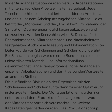
In der Ausgangssituation wurden hierzu 7 Arbeitsstationen
mit unterschiedlichen Arbeitseinhalten aufgebaut. Jeder
Name
be_typo_user
Teilnehmer erhielt einen detaillierten, bebilderten Arbeitsplan
und das zu seinem Arbeitsplatz zugehörige Material – dies
Anbieter
TYPO3
betrifft die „Monteure“ und die „Logistiker“. Um während der
Simulation Optimierungsmöglichkeiten aufzuzeigen und
Laufzeit
1 Tag
umzusetzen, wurden Kennzahlen wie z.B. Durchlaufzeit,
Bestandsmengen, Mitarbeiteranzahl und Nacharbeitsrate
Dieser Cookie teilt der Webseite mit, ob
festgehalten. Auch diese Messung und Dokumentation von
ein Besucher im Typo3-Backend
Zweck
Daten wurde von Schülerinnen und Schülern durchgeführt.
angemeldet ist und Rechte besitzt diese
Bei Simulationsbeginn war die erste Runde durch einen sehr
zu verwalten.
unkoordinierten Material- und Informationsfluss
gekennzeichnet: lange Transportwege, hohe Bestände an
einzelnen Arbeitsstationen und damit verbunden Wartezeiten
an anderen Stellen.
Die ausführliche Diskussion der Ergebnisse mit den
Schülerinnen und Schülern führte dann zu einer Optimierung
in der zweiten Runde. Die Montagestationen wurden nun
entsprechend dem Produktionsfluss angeordnet, wodurch
der Materialtransport sich vereinfachte und weitere
Kapazitäten geschaffen wurden. Das Produktionsprinzip