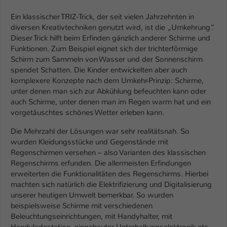
Ein klassischer TRIZ-Trick, der seit vielen Jahrzehnten in
Name
be_typo_user
diversen Kreativtechniken genutzt wird, ist die „Umkehrung“.
Dieser Trick hilft beim Erfinden gänzlich anderer Schirme und
Anbieter
TYPO3
Funktionen. Zum Beispiel eignet sich der trichterförmige
Schirm zum Sammeln von Wasser und der Sonnenschirm
Laufzeit
1 Tag
spendet Schatten. Die Kinder entwickelten aber auch
komplexere Konzepte nach dem Umkehr-Prinzip: Schirme,
Dieser Cookie teilt der Webseite mit, ob
unter denen man sich zur Abkühlung befeuchten kann oder
ein Besucher im Typo3-Backend
Zweck
auch Schirme, unter denen man im Regen warm hat und ein
angemeldet ist und Rechte besitzt diese
vorgetäuschtes schönes Wetter erleben kann.
zu verwalten.
Die Mehrzahl der Lösungen war sehr realitätsnah. So
wurden Kleidungsstücke und Gegenstände mit
Regenschirmen versehen – also Varianten des klassischen
Regenschirms erfunden. Die allermeisten Erfindungen
erweiterten die Funktionalitäten des Regenschirms. Hierbei
machten sich natürlich die Elektrifizierung und Digitalisierung
unserer heutigen Umwelt bemerkbar. So wurden
beispielsweise Schirme mit verschiedenen
Beleuchtungseinrichtungen, mit Handyhalter, mit
Handyladestation, eingebauter Unterhaltungselektronik etc.