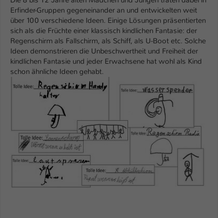
Die 8 bis 12 Jahre alten Mädchen und Jungen traten dabei in
Einstellungen. Unter anderem eine zufällig
Erfinder-Gruppen gegeneinander an und entwickelten weit
generierte ID, für die historische
Zweck
über 100 verschiedene Ideen. Einige Lösungen präsentierten
Speicherung Ihrer vorgenommen
sich als die Früchte einer klassisch kindlichen Fantasie: der
Einstellungen, falls der Webseiten-
Regenschirm als Fallschirm, als Schiff, als U-Boot etc. Solche
Betreiber dies eingestellt hat.
Ideen demonstrieren die Unbeschwertheit und Freiheit der
kindlichen Fantasie und jeder Erwachsene hat wohl als Kind
schon ähnliche Ideen gehabt.
Name
fe_typo_user / PHPSESSID
Anbieter
TYPO3
Laufzeit
1 Woche
Dieses Cookie ist ein Standard-Session-
Cookie von TYPO3. Es speichert im Fall
eines Intranet-Logins die Session-ID. So
Zweck
kann der eingeloggte Benutzer
wiedererkannt werden und es wird ihm
Zugang zu geschützten Bereichen
gewährt.