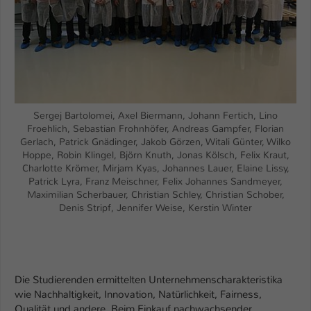
Einstellungen. Unter anderem eine zufällig
generierte ID, für die historische
Zweck
Speicherung Ihrer vorgenommen
Einstellungen, falls der Webseiten-
Betreiber dies eingestellt hat.
Name
fe_typo_user / PHPSESSID
Sergej Bartolomei, Axel Biermann, Johann Fertich, Lino
Froehlich, Sebastian Frohnhöfer, Andreas Gampfer, Florian
Anbieter
TYPO3
Gerlach, Patrick Gnädinger, Jakob Görzen, Witali Günter, Wilko
Hoppe, Robin Klingel, Björn Knuth, Jonas Kölsch, Felix Kraut,
Laufzeit
Charlotte Krömer, Mirjam Kyas, Johannes Lauer, Elaine Lissy,
1 Woche
Patrick Lyra, Franz Meischner, Felix Johannes Sandmeyer,
Maximilian Scherbauer, Christian Schley, Christian Schober,
Dieses Cookie ist ein Standard-Session-
Denis Stripf, Jennifer Weise, Kerstin Winter
Cookie von TYPO3. Es speichert im Fall
eines Intranet-Logins die Session-ID. So
Zweck
kann der eingeloggte Benutzer
wiedererkannt werden und es wird ihm
Zugang zu geschützten Bereichen
Die Studierenden ermittelten Unternehmenscharakteristika
gewährt.
wie Nachhaltigkeit, Innovation, Natürlichkeit, Fairness,
Qualität und andere. Beim Einkauf nachwachsender