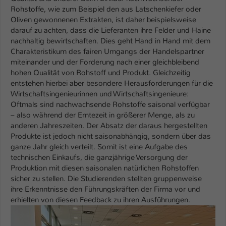
Rohstoffe, wie zum Beispiel den aus Latschenkiefer oder
Name
be_typo_user
Oliven gewonnenen Extrakten, ist daher beispielsweise
darauf zu achten, dass die Lieferanten ihre Felder und Haine
Anbieter
TYPO3
nachhaltig bewirtschaften. Dies geht Hand in Hand mit dem
Charakteristikum des fairen Umgangs der Handelspartner
Laufzeit
1 Tag
miteinander und der Forderung nach einer gleichbleibend
hohen Qualität von Rohstoff und Produkt. Gleichzeitig
Dieser Cookie teilt der Webseite mit, ob
entstehen hierbei aber besondere Herausforderungen für die
Wirtschaftsingenieurinnen und Wirtschaftsingenieure:
ein Besucher im Typo3-Backend
Zweck
Oftmals sind nachwachsende Rohstoffe saisonal verfügbar
angemeldet ist und Rechte besitzt diese
– also während der Erntezeit in größerer Menge, als zu
zu verwalten.
anderen Jahreszeiten. Der Absatz der daraus hergestellten
Produkte ist jedoch nicht saisonabhängig, sondern über das
ganze Jahr gleich verteilt. Somit ist eine Aufgabe des
technischen Einkaufs, die ganzjährige Versorgung der
Produktion mit diesen saisonalen natürlichen Rohstoffen
sicher zu stellen. Die Studierenden stellten gruppenweise
ihre Erkenntnisse den Führungskräften der Firma vor und
erhielten von diesen Feedback zu ihren Ausführungen.