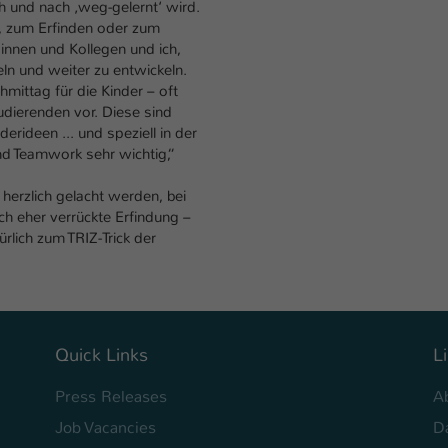
h und nach ‚weg-gelernt‘ wird.
Ihrer vorgenommen Einstellungen, falls der
g, zum Erfinden oder zum
Webseiten-Betreiber dies eingestellt hat.
nnen und Kollegen und ich,
ln und weiter zu entwickeln.
hmittag für die Kinder – oft
Name
fe_typo_user / PHPSESSID
udierenden vor. Diese sind
derideen ... und speziell in der
Anbieter
TYPO3
und Teamwork sehr wichtig,“
Laufzeit
1 Woche
herzlich gelacht werden, bei
ch eher verrückte Erfindung –
Dieses Cookie ist ein Standard-Session-Cookie
lich zum TRIZ-Trick der
von TYPO3. Es speichert im Fall eines Intranet-
Zweck
Logins die Session-ID. So kann der eingeloggte
Benutzer wiedererkannt werden und es wird
ihm Zugang zu geschützten Bereichen gewährt.
Quick Links
L
Name
be_typo_user
Press Releases
A
Anbieter
TYPO3
Job Vacancies
D