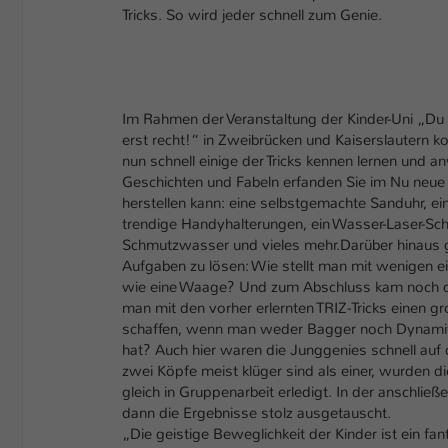
Tricks. So wird jeder schnell zum Genie.
Im Rahmen der Veranstaltung der Kinder-Uni „Du bi
erst recht!“ in Zweibrücken und Kaiserslautern k
nun schnell einige der Tricks kennen lernen und a
Geschichten und Fabeln erfanden Sie im Nu neue
herstellen kann: eine selbstgemachte Sanduhr, ei
trendige Handyhalterungen, ein Wasser-Laser-Schwe
Schmutzwasser und vieles mehr.Darüber hinaus ga
Aufgaben zu lösen: Wie stellt man mit wenigen ei
wie eine Waage? Und zum Abschluss kam noch d
man mit den vorher erlernten TRIZ-Tricks einen 
schaffen, wenn man weder Bagger noch Dynamit 
hat? Auch hier waren die Junggenies schnell auf d
zwei Köpfe meist klüger sind als einer, wurden 
gleich in Gruppenarbeit erledigt. In der anschli
dann die Ergebnisse stolz ausgetauscht.
„Die geistige Beweglichkeit der Kinder ist ein fa