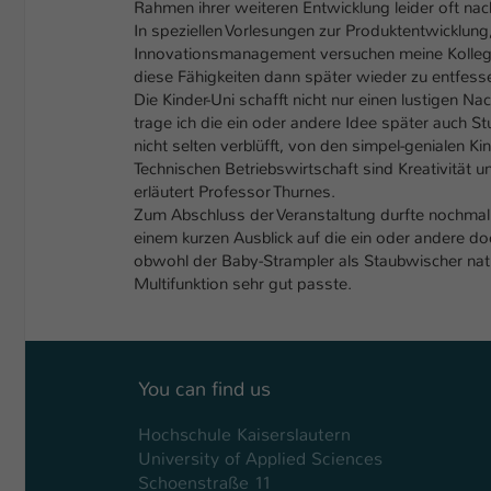
Rahmen ihrer weiteren Entwicklung leider oft nac
In speziellen Vorlesungen zur Produktentwicklun
Innovationsmanagement versuchen meine Kollegi
diese Fähigkeiten dann später wieder zu entfesse
Die Kinder-Uni schafft nicht nur einen lustigen Nac
trage ich die ein oder andere Idee später auch St
nicht selten verblüfft, von den simpel-genialen Kin
Technischen Betriebswirtschaft sind Kreativität 
erläutert Professor Thurnes.
Zum Abschluss der Veranstaltung durfte nochmal 
einem kurzen Ausblick auf die ein oder andere do
obwohl der Baby-Strampler als Staubwischer natür
Multifunktion sehr gut passte.
You can find us
Hochschule Kaiserslautern
University of Applied Sciences
Schoenstraße 11