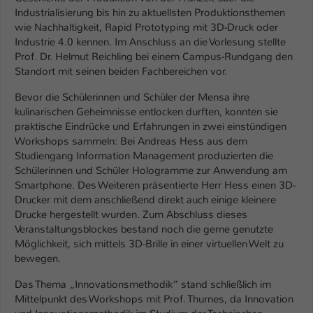
Industrialisierung bis hin zu aktuellsten Produktionsthemen
Name
be_typo_user
wie Nachhaltigkeit, Rapid Prototyping mit 3D-Druck oder
Industrie 4.0 kennen. Im Anschluss an die Vorlesung stellte
Anbieter
TYPO3
Prof. Dr. Helmut Reichling bei einem Campus-Rundgang den
Standort mit seinen beiden Fachbereichen vor.
Laufzeit
1 Tag
Bevor die Schülerinnen und Schüler der Mensa ihre
kulinarischen Geheimnisse entlocken durften, konnten sie
Dieser Cookie teilt der Webseite mit, ob
praktische Eindrücke und Erfahrungen in zwei einstündigen
ein Besucher im Typo3-Backend
Zweck
Workshops sammeln: Bei Andreas Hess aus dem
angemeldet ist und Rechte besitzt diese
Studiengang Information Management produzierten die
zu verwalten.
Schülerinnen und Schüler Hologramme zur Anwendung am
Smartphone. Des Weiteren präsentierte Herr Hess einen 3D-
Drucker mit dem anschließend direkt auch einige kleinere
Drucke hergestellt wurden. Zum Abschluss dieses
Veranstaltungsblockes bestand noch die gerne genutzte
Möglichkeit, sich mittels 3D-Brille in einer virtuellen Welt zu
bewegen.
Das Thema „Innovationsmethodik“ stand schließlich im
Mittelpunkt des Workshops mit Prof. Thurnes, da Innovation