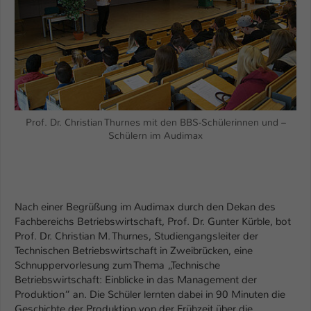
Einstellungen. Unter anderem eine zufällig
generierte ID, für die historische
Zweck
Speicherung Ihrer vorgenommen
Einstellungen, falls der Webseiten-
Betreiber dies eingestellt hat.
Name
fe_typo_user / PHPSESSID
Prof. Dr. Christian Thurnes mit den BBS-Schülerinnen und –
Schülern im Audimax
Anbieter
TYPO3
Laufzeit
1 Woche
Dieses Cookie ist ein Standard-Session-
Nach einer Begrüßung im Audimax durch den Dekan des
Cookie von TYPO3. Es speichert im Fall
Fachbereichs Betriebswirtschaft, Prof. Dr. Gunter Kürble, bot
eines Intranet-Logins die Session-ID. So
Prof. Dr. Christian M. Thurnes, Studiengangsleiter der
Zweck
kann der eingeloggte Benutzer
Technischen Betriebswirtschaft in Zweibrücken, eine
wiedererkannt werden und es wird ihm
Schnuppervorlesung zum Thema „Technische
Zugang zu geschützten Bereichen
Betriebswirtschaft: Einblicke in das Management der
gewährt.
Produktion“ an. Die Schüler lernten dabei in 90 Minuten die
Geschichte der Produktion von der Frühzeit über die