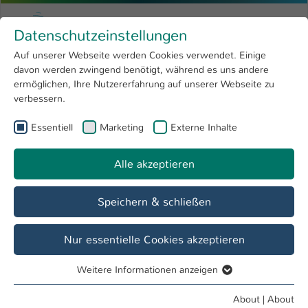
Skip to main content
Menu
University of Applied Sciences Kaiserslauter
Datenschutzeinstellungen
Studying
Open submenu
8
Auf unserer Webseite werden Cookies verwendet. Einige
davon werden zwingend benötigt, während es uns andere
You are here:
Research
Open submenu
4
Aktuelles
ermöglichen, Ihre Nutzererfahrung auf unserer Webseite zu
verbessern.
University
Open submenu
8
Kompetenzzentrum OPINNOMETH
Essentiell
Marketing
Externe Inhalte
International
Open submenu
8
Alle akzeptieren
Overview
Aktuelles
Weiterbildung
Speichern & schließen
Einladung zum Informations- und
Auftakttreffen des Unternehmenskreises
Nur essentielle Cookies akzeptieren
„Open-Innovation"
Weitere Informationen anzeigen
Termin:
Essentiell
Donnerstag, den 14. April 2011, 16:00 Uhr
Essentielle Cookies werden für grundlegende Funktionen
About
|
About