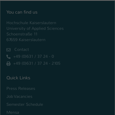
Einstellungen. Unter anderem eine zufällig
generierte ID, für die historische
Zweck
You can find us
Speicherung Ihrer vorgenommen
Einstellungen, falls der Webseiten-
Hochschule Kaiserslautern
Betreiber dies eingestellt hat.
University of Applied Sciences
Schoenstraße 11
67659 Kaiserslautern
Name
fe_typo_user / PHPSESSID
Contact
Anbieter
TYPO3
+49 (0)631 / 37 24 - 0
Laufzeit
1 Woche
+49 (0)631 / 37 24 - 2105
Dieses Cookie ist ein Standard-Session-
Quick Links
Cookie von TYPO3. Es speichert im Fall
eines Intranet-Logins die Session-ID. So
Press Releases
Zweck
kann der eingeloggte Benutzer
Job Vacancies
wiedererkannt werden und es wird ihm
Zugang zu geschützten Bereichen
Semester Schedule
gewährt.
Mensa