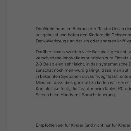
Die Workshops im Rahmen der "Kinder-Uni an der
ausgebucht und boten den Kindern die Gelegenheit
Denk-Werkzeuge an der ein oder anderen kniffli
Darüber hinaus wurden viele Beispiele gesucht, 
verschiedene Innovationsprinzipien zum Einsatz 
2-3 Beispielen sehr leicht, in das systematisch
zunächst noch merkwürdig klingt, dass man au
in bekannten Systemen etwas "weg" lässt, entde
Minuten, dass dies ganz oft zu finden ist - sei es 
Kontaktlinse fehlt, die Tastatur beim Tablett-PC od
Screen beim Handy mit Sprachsteuerung.
Empfohlen sei für Kinder (und nicht nur für Kinde