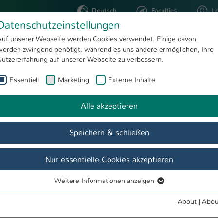
Deutsch
Faculties
L
Datenschutzeinstellungen
Kaiserslautern
Auf unserer Webseite werden Cookies verwendet. Einige davon
werden zwingend benötigt, während es uns andere ermöglichen, Ihre
STUDYING
RESEARC
Nutzererfahrung auf unserer Webseite zu verbessern.
Essentiell
Marketing
Externe Inhalte
03.06.2014: Veranstaltung für 8-12jährige bringt Innovationsmethodik näher
Kompetenzzentrum opinnometh
Aktuelles
Alle akzeptieren
Speichern & schließen
chriften, Bücher
Downloads
LeanFab Lernfabrik
Interes
Nur essentielle Cookies akzeptieren
erspiel? "Kinder-Uni an der FH Kaiserslautern"
Weitere Informationen anzeigen
Essentiell
ovationsmethodik näher
Essentielle Cookies werden für grundlegende Funktionen der
About
|
Abou
-Tricks erst recht!" lernten Kinder in Zweibrücken (26. Mai) und Kaise
Webseite benötigt. Dadurch ist gewährleistet, dass die Webseite