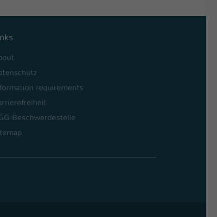
inks
bout
atenschutz
nformation requirements
rrierefreiheit
GG-Beschwerdestelle
itemap
l