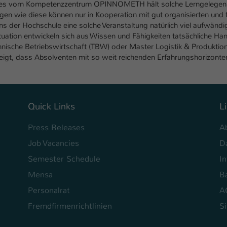
hurnes vom Kompetenzzentrum OPINNOMETH hält solche Lerngelegenh
Laufzeit
1 Tag
ngen wie diese können nur in Kooperation mit gut organisierten und
s der Hochschule eine solche Veranstaltung natürlich viel aufwändig
Dieser Cookie teilt der Webseite mit, ob ein
ituation entwickeln sich aus Wissen und Fähigkeiten tatsächliche H
Zweck
Besucher im Typo3-Backend angemeldet ist und
hnische Betriebswirtschaft (TBW) oder Master Logistik & Produkti
Rechte besitzt diese zu verwalten.
eigt, dass Absolventen mit so weit reichenden Erfahrungshorizonte
Quick Links
L
Press Releases
A
Job Vacancies
D
Semester Schedule
I
Mensa
Ba
Personalrat
A
Fremdfirmenrichtlinien
S