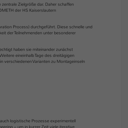
entrale Zielgröße dar. Daher schaffen
OMETH der HS Kaiserslautern
ation Process) durchgeführt. Diese schnelle und
keit der Teilnehmenden unter besonderer
chtigt haben sie miteinander zunächst
Weitere eineinhalb Tage des dreitägigen
in verschiedenen Varianten zu Montageinseln
 auch logistische Prozesse experimentell
ring – um in kurzer Zeit viele iterative