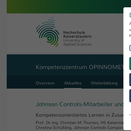
Skip to main content
University of Applied Sciences 
You are here:
Angewandte Ingenieurwissenschaften
Labore
H 0.064
Kompetenzzentrum OPINNOMETH
Overview
Aktuelles
Weiterbildung
S
Johnson Controls-Mitarbeiter und
Kompetenzorientiertes Lernen in Zusam
Prof. Dr.-Ing. Christian M. Thurnes, HS Kaisers
Christina Schüßling, Johnson Controls Component