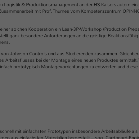
einwandfrei funktioniert.
Logistik & Produktionsmanagement an der HS Kaiserslautern eine z
 Zusammenarbeit mit Prof. Thurnes vom Kompetenzzentrum OPINN
Name
Cookie-Informationen anzeigen
cookie_optin
Anbieter
TYPO3
einer solchen Kooperation ein Lean-3P-Workshop (Production Prepar
Marketing
tellt ganz besondere Anforderungen an die geistige Reaktionsfähig
Diese Cookies werden verwendet um das Nutzungsverhalten der
Laufzeit
1 Jahr
rens.
Besucher auf der Website nachzuverfolgen. Die erhobenen Daten
werden anonymisiert und ausschließlich für interne Zwecke
 von Johnson Controls und aus Studierenden zusammen. Gleichbere
Dieses Cookie wird verwendet, um Ihre Cookie-
Zweck
verwendet.
es Arbeitsflusses bei der Montage eines neuen Produktes ermittelt. 
Einstellungen für diese Website zu speichern.
nfach prototypisch Montagevorrichtungen zu entwerfen und diese 
Name
Cookie-Informationen anzeigen
_pk_*.*
Name
SgCookieOptin.lastPreferences
Anbieter
Hochschule Kaiserslautern
Externe Inhalte
Anbieter
TYPO3
Wir verwenden auf unserer Website externe Inhalte (Youtube,
Laufzeit
7 Tage
Vimeo, Issuu), um Ihnen zusätzliche Informationen anzubieten.
Laufzeit
1 Jahr
Cookie von Matomo für Website-Analysen.
Zweck
Erzeugt statistische Daten darüber, wie der
Dieser Wert speichert Ihre Consent-
Besucher die Website nutzt.
Einstellungen. Unter anderem eine zufällig
 schnell mit einfachsten Prototypen insbesondere Arbeitsabläufe als
Zweck
generierte ID, für die historische Speicherung
en aus einfachsten Materialien hergestellt – sog. Cardboard-Enginee