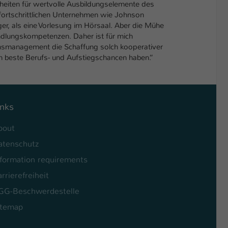
eiten für wertvolle Ausbildungselemente des
 fortschrittlichen Unternehmen wie Johnson
er, als eine Vorlesung im Hörsaal. Aber die Mühe
andlungskompetenzen. Daher ist für mich
onsmanagement die Schaffung solch kooperativer
n beste Berufs- und Aufstiegschancen haben.“
inks
bout
atenschutz
nformation requirements
rrierefreiheit
GG-Beschwerdestelle
itemap