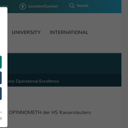
Search
ogins
Location/Contact
H
UNIVERSITY
INTERNATIONAL
senkreis Operational Excellence
ung
trum OPINNOMETH der HS Kaiserslautern
t