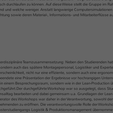
Ihrer vorgenommen Einstellungen, falls der
sch durchlaufen zu können. Auf diese Weise stellt die Gruppe im R
Webseiten-Betreiber dies eingestellt hat.
nd und welche weniger. Anstatt langwierige Computersimulationen a
ichtung sowie deren Material-, Informations- und Mitarbeiterflüsse
Name
fe_typo_user / PHPSESSID
Anbieter
TYPO3
Laufzeit
1 Woche
Dieses Cookie ist ein Standard-Session-Cookie
von TYPO3. Es speichert im Fall eines Intranet-
interdisziplinäre Teamzusammensetzung: Neben den Studierenden hab
Zweck
Logins die Session-ID. So kann der eingeloggte
, sondern auch das spätere Montagepersonal, Logistiker und Experte
einlichkeit, nicht nur eine effiziente, sondern auch eine ergonom
Benutzer wiedererkannt werden und es wird
g beendete eine Präsentation der Ergebnisse vor hochrangigen Unte
ihm Zugang zu geschützten Bereichen gewährt.
 in einem Besprechungsraum, sondern wie in der Lean-Production übl
eführt.Der durchgeführte Workshop war so ausgelegt, dass Stud
salltag bearbeiten und dabei gemeinsam u.a. Grundlagen der Lean
Name
be_typo_user
rator des Workshops war daher in der Verantwortung, sowohl den 3P
eilnehmenden zu eröffnen. Die verantwortungsvolle Rolle der Works
Anbieter
TYPO3
asterstudiengangs Logistik & Produktionsmanagement übernommen, 