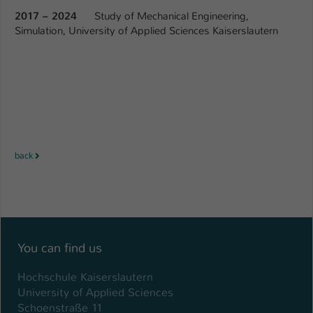
2017 – 2024
Study of Mechanical Engineering,
Name
be_typo_user
Simulation, University of Applied Sciences Kaiserslautern
Anbieter
TYPO3
Laufzeit
1 Tag
Dieser Cookie teilt der Webseite mit, ob
ein Besucher im Typo3-Backend
Zweck
angemeldet ist und Rechte besitzt diese
back
zu verwalten.
You can find us
Hochschule Kaiserslautern
University of Applied Sciences
Schoenstraße 11