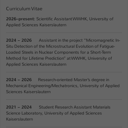
Einstellungen. Unter anderem eine zufällig
generierte ID, für die historische
Curriculum Vitae
Zweck
Speicherung Ihrer vorgenommen
2026
–
present:
Scientific Assistant WWHK, University of
Einstellungen, falls der Webseiten-
Applied Sciences Kaiserslautern
Betreiber dies eingestellt hat.
2024 – 2026
Assistant in the project “Micromagnetic In-
Name
fe_typo_user / PHPSESSID
Situ Detection of the Microstructural Evolution of Fatigue-
Loaded Steels in Nuclear Components for a Short-Term
Anbieter
TYPO3
Method for Lifetime Prediction” at WWHK, University of
Applied Sciences Kaiserslautern
Laufzeit
1 Woche
2024 – 2026
Research-oriented Master’s degree in
Dieses Cookie ist ein Standard-Session-
Mechanical Engineering/Mechatronics, University of Applied
Cookie von TYPO3. Es speichert im Fall
Sciences Kaiserslautern
eines Intranet-Logins die Session-ID. So
Zweck
kann der eingeloggte Benutzer
2021 – 2024
Student Research Assistant Materials
wiedererkannt werden und es wird ihm
Science Laboratory, University of Applied Sciences
Zugang zu geschützten Bereichen
Kaiserslautern
gewährt.