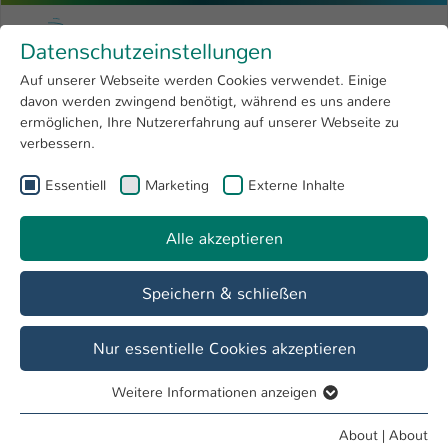
Skip to main content
Menu
University of Applied Sciences Kaiserslauter
Datenschutzeinstellungen
Studying
Open submenu
8
Auf unserer Webseite werden Cookies verwendet. Einige
davon werden zwingend benötigt, während es uns andere
You are here:
Research
Open submenu
4
Team
ermöglichen, Ihre Nutzererfahrung auf unserer Webseite zu
verbessern.
University
Open submenu
8
Essentiell
Marketing
Externe Inhalte
International
Open submenu
8
M.Sc. Florian Juner
Alle akzeptieren
phone: +49 631 37242448
E-Mail:
florian.juner(at)hs-kl(dot)de
Building: H
Speichern & schließen
Room: 2.039
Nur essentielle Cookies akzeptieren
Weitere Informationen anzeigen
Essentiell
Essentielle Cookies werden für grundlegende Funktionen
About
|
About