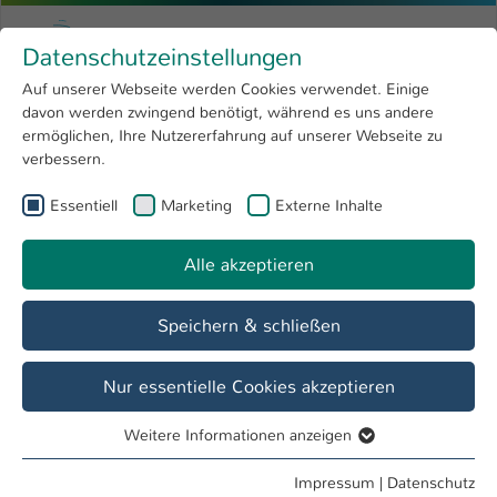
Zum Hauptinhalt springen
Menu
Hochschule Kaiserslautern
Datenschutzeinstellungen
Studium
Open submenu
8
Auf unserer Webseite werden Cookies verwendet. Einige
davon werden zwingend benötigt, während es uns andere
Sie sind hier:
Forschung
Open submenu
4
Studiengänge
ermöglichen, Ihre Nutzererfahrung auf unserer Webseite zu
verbessern.
Hochschule
Open submenu
8
Fachbereich
Essentiell
Marketing
Externe Inhalte
International
Open submenu
8
Bauen und Gestalten
Alle akzeptieren
Übersicht
Studieninteressierte
Studierende
Speichern & schließen
Nur essentielle Cookies akzeptieren
Weitere Informationen anzeigen
Essentiell
Essentielle Cookies werden für grundlegende Funktionen
Impressum
|
Datenschutz