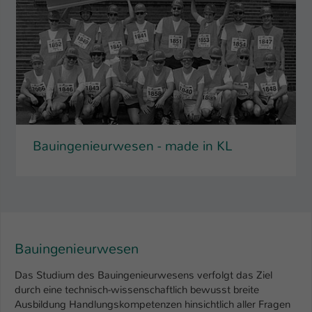
Name
be_typo_user
Anbieter
TYPO3
Laufzeit
1 Tag
Dieser Cookie teilt der Webseite mit, ob
ein Besucher im Typo3-Backend
Zweck
Bauingenieurwesen - made in KL
angemeldet ist und Rechte besitzt diese
zu verwalten.
Bauingenieurwesen
Das Studium des Bauingenieurwesens verfolgt das Ziel
durch eine technisch-wissenschaftlich bewusst breite
Ausbildung Handlungskompetenzen hinsichtlich aller Fragen