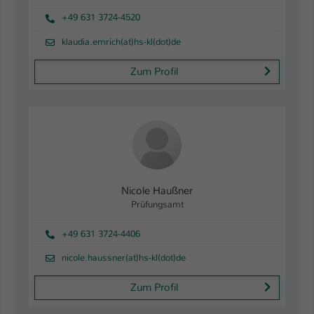
+49 631 3724-4520
klaudia.emrich(at)hs-kl(dot)de
Zum Profil
Nicole Haußner
Prüfungsamt
+49 631 3724-4406
nicole.haussner(at)hs-kl(dot)de
Zum Profil