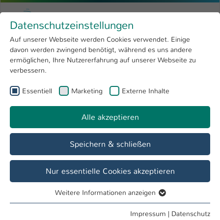
Zum Hauptinhalt springen
Menu
Hochschule Kaiserslautern
Datenschutzeinstellungen
Studium
Open submenu
8
Auf unserer Webseite werden Cookies verwendet. Einige
davon werden zwingend benötigt, während es uns andere
Sie sind hier:
Forschung
Open submenu
4
Studierende
ermöglichen, Ihre Nutzererfahrung auf unserer Webseite zu
verbessern.
Hochschule
Open submenu
8
Fachbereich
Essentiell
Marketing
Externe Inhalte
International
Open submenu
8
Bauen und Gestalten
Alle akzeptieren
Übersicht
Studieninteressierte
Studierende
Speichern & schließen
Vorlesungspläne
Nur essentielle Cookies akzeptieren
VIA [Virtual Design, Innenarchitektur,
Weitere Informationen anzeigen
Essentiell
Architektur]
Essentielle Cookies werden für grundlegende Funktionen
Impressum
|
Datenschutz