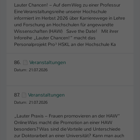
Lauter Chancen! – Auf dem Weg zu einer Professur
Name
be_typo_user
Eine Veranstaltungsreihe unserer Hochschule
informiert im Herbst 2026 über Karrierewege in Lehre
Anbieter
TYPO3
und Forschung an Hochschulen für angewandte
Wissenschaften (HAW) Save the Date! Mit ihrer
Laufzeit
Inforeihe „Lauter Chancen!“ macht das
1 Tag
Personalprojekt Pro³ HSKL an der Hochschule Ka
Dieser Cookie teilt der Webseite mit, ob
ein Besucher im Typo3-Backend
Zweck
86.
Veranstaltungen
angemeldet ist und Rechte besitzt diese
Datum: 21.07.2026
zu verwalten.
87.
Veranstaltungen
Datum: 21.07.2026
„Lauter Praxis – Frauen promovieren an der HAW“
Online Was macht die Promotion an einer HAW
besonders? Was sind die Vorteile und Unterschiede
zur Doktorarbeit an einer Universität? Kann man auch