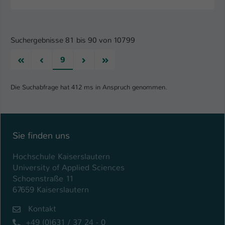
Suchergebnisse 81 bis 90 von 10799
Erste
Vorherige
Nächste
Letzte
9
Die Suchabfrage hat 412 ms in Anspruch genommen.
Sie finden uns
Hochschule Kaiserslautern
University of Applied Sciences
Schoenstraße 11
67659 Kaiserslautern
Kontakt
+49 (0)631 / 37 24 - 0