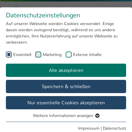
Zum Hauptinhalt springen
Menu
Hochschule Kaiserslautern
Datenschutzeinstellungen
Studium
Open submenu
8
Auf unserer Webseite werden Cookies verwendet. Einige
davon werden zwingend benötigt, während es uns andere
Sie sind hier:
Forschung
Open submenu
4
ermöglichen, Ihre Nutzererfahrung auf unserer Webseite zu
verbessern.
Hochschule
Open submenu
8
Essentiell
Marketing
Externe Inhalte
Suche
International
Open submenu
8
Alle akzeptieren
Speichern & schließen
Nur essentielle Cookies akzeptieren
Personenverzeichnis
Weitere Informationen anzeigen
Studiengänge
Essentiell
Essentielle Cookies werden für grundlegende Funktionen
Impressum
|
Datenschutz