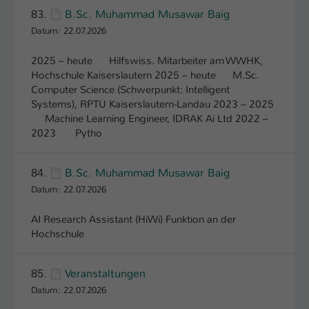
Einstellungen. Unter anderem eine zufällig
83.
B.Sc. Muhammad Musawar Baig
generierte ID, für die historische
Zweck
Datum: 22.07.2026
Speicherung Ihrer vorgenommen
Einstellungen, falls der Webseiten-
2025 – heute Hilfswiss. Mitarbeiter am WWHK,
Betreiber dies eingestellt hat.
Hochschule Kaiserslautern 2025 – heute M.Sc.
Computer Science (Schwerpunkt: Intelligent
Systems), RPTU Kaiserslautern-Landau 2023 – 2025
Name
fe_typo_user / PHPSESSID
Machine Learning Engineer, IDRAK Ai Ltd 2022 –
2023 Pytho
Anbieter
TYPO3
Laufzeit
1 Woche
84.
B.Sc. Muhammad Musawar Baig
Datum: 22.07.2026
Dieses Cookie ist ein Standard-Session-
Cookie von TYPO3. Es speichert im Fall
AI Research Assistant (HiWi) Funktion an der
eines Intranet-Logins die Session-ID. So
Hochschule
Zweck
kann der eingeloggte Benutzer
wiedererkannt werden und es wird ihm
85.
Veranstaltungen
Zugang zu geschützten Bereichen
gewährt.
Datum: 22.07.2026