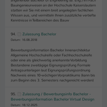
angehender Bachelor of Engineering (B. Eng.) im Fach
Bauingenieurwesen an der Hochschule Kaiserslautern
Name
be_typo_user
statten wir Sie mit einem breit angelegten fachlichen
Wissen aus, und vermitteln Ihnen zusätzliche vertiefte
Anbieter
TYPO3
Kenntnisse in Teilbereichen des Bauw
Laufzeit
1 Tag
94.
Zulassung Bachelor
Dieser Cookie teilt der Webseite mit, ob
Datum: 16.08.2018
ein Besucher im Typo3-Backend
Zweck
angemeldet ist und Rechte besitzt diese
Bewerbungsinformation Bachelor Innenarchitektur
zu verwalten.
Allgemeine Hochschulreife oder Fachhochschulreife
oder eine als gleichwertig anerkannte Vorbildung
Bestandene zweitägige Eignungsprüfung Formale
Antragsunterlagen laut Eignungsprüfungsordnung
Nachweis eines 10-wöchigen Vorpraktikums (kann bis
zum Beginn des 3. Semesters nachgereicht werden)
95.
Zulassung / Bewerbungsinfo Bachelor -
Bewerbungsinformation Bachelor Virtual Design
Datum: 18.12.2025