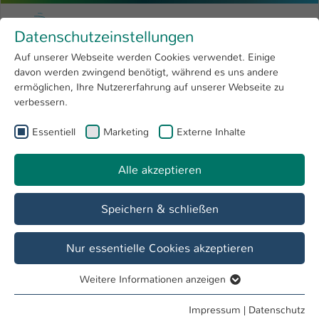
Zum Hauptinhalt springen
Menu
Hochschule Kaiserslautern
Datenschutzeinstellungen
Studium
Open submenu
8
Auf unserer Webseite werden Cookies verwendet. Einige
davon werden zwingend benötigt, während es uns andere
Sie sind hier:
Forschung
Open submenu
4
ermöglichen, Ihre Nutzererfahrung auf unserer Webseite zu
verbessern.
Hochschule
Open submenu
8
Essentiell
Marketing
Externe Inhalte
Suche
International
Open submenu
8
Alle akzeptieren
Speichern & schließen
Nur essentielle Cookies akzeptieren
Personenverzeichnis
Weitere Informationen anzeigen
Studiengänge
Essentiell
Essentielle Cookies werden für grundlegende Funktionen
Impressum
|
Datenschutz