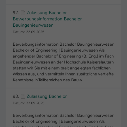
Einstellungen. Unter anderem eine zufällig
generierte ID, für die historische
Zweck
92.
Zulassung Bachelor -
Speicherung Ihrer vorgenommen
Bewerbungsinformation Bachelor
Einstellungen, falls der Webseiten-
Bauingenieurwesen
Betreiber dies eingestellt hat.
Datum: 22.09.2025
Bewerbungsinformation Bachelor Bauingenieurwesen
Name
fe_typo_user / PHPSESSID
Bachelor of Engineering | Bauingenieurwesen Als
angehender Bachelor of Engineering (B. Eng.) im Fach
Anbieter
TYPO3
Bauingenieurwesen an der Hochschule Kaiserslautern
statten wir Sie mit einem breit angelegten fachlichen
Laufzeit
1 Woche
Wissen aus, und vermitteln Ihnen zusätzliche vertiefte
Kenntnisse in Teilbereichen des Bauw
Dieses Cookie ist ein Standard-Session-
Cookie von TYPO3. Es speichert im Fall
eines Intranet-Logins die Session-ID. So
93.
Zulassung Bachelor
Zweck
kann der eingeloggte Benutzer
Datum: 22.09.2025
wiedererkannt werden und es wird ihm
Zugang zu geschützten Bereichen
Bewerbungsinformation Bachelor Bauingenieurwesen
gewährt.
Bachelor of Engineering | Bauingenieurwesen Als