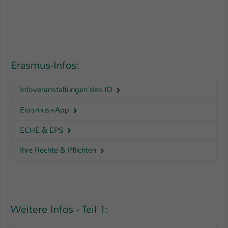
Name
be_typo_user
Anbieter
TYPO3
Laufzeit
1 Tag
Erasmus-Infos:
Dieser Cookie teilt der Webseite mit, ob
Infoveranstaltungen des IO
ein Besucher im Typo3-Backend
Zweck
angemeldet ist und Rechte besitzt diese
Erasmus+App
zu verwalten.
ECHE & EPS
Ihre Rechte & Pflichten
Weitere Infos - Teil 1: