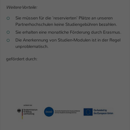
Einstellungen. Unter anderem eine zufällig
Weitere Vorteile:
generierte ID, für die historische
Zweck
Speicherung Ihrer vorgenommen
Sie müssen für die 'reservierten' Plätze an unseren
Einstellungen, falls der Webseiten-
Partnerhochschulen keine Studiengebühren bezahlen.
Betreiber dies eingestellt hat.
Sie erhalten eine monatliche Förderung durch Erasmus.
Die Anerkennung von Studien-Modulen ist in der Regel
Name
fe_typo_user / PHPSESSID
unproblematisch.
Anbieter
TYPO3
gefördert durch:
Laufzeit
1 Woche
Dieses Cookie ist ein Standard-Session-
Cookie von TYPO3. Es speichert im Fall
eines Intranet-Logins die Session-ID. So
Zweck
kann der eingeloggte Benutzer
wiedererkannt werden und es wird ihm
Zugang zu geschützten Bereichen
gewährt.