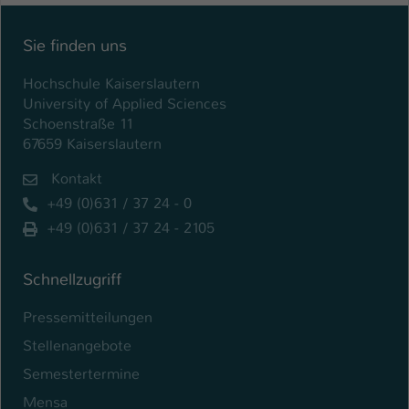
Einstellungen. Unter anderem eine zufällig
generierte ID, für die historische
Zweck
Sie finden uns
Speicherung Ihrer vorgenommen
Einstellungen, falls der Webseiten-
Hochschule Kaiserslautern
Betreiber dies eingestellt hat.
University of Applied Sciences
Schoenstraße 11
67659 Kaiserslautern
Name
fe_typo_user / PHPSESSID
Kontakt
Anbieter
TYPO3
+49 (0)631 / 37 24 - 0
Laufzeit
1 Woche
+49 (0)631 / 37 24 - 2105
Dieses Cookie ist ein Standard-Session-
Schnellzugriff
Cookie von TYPO3. Es speichert im Fall
eines Intranet-Logins die Session-ID. So
Pressemitteilungen
Zweck
kann der eingeloggte Benutzer
wiedererkannt werden und es wird ihm
Stellenangebote
Zugang zu geschützten Bereichen
Semestertermine
gewährt.
Mensa