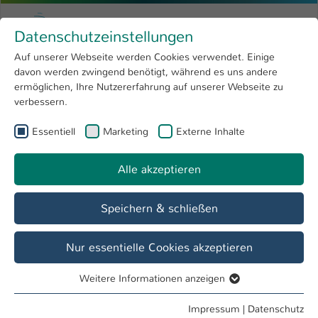
Zum Hauptinhalt springen
Menu
Hochschule Kaiserslautern
Datenschutzeinstellungen
Studium
Open submenu
8
Auf unserer Webseite werden Cookies verwendet. Einige
davon werden zwingend benötigt, während es uns andere
Sie sind hier:
Forschung
Open submenu
4
Wirtschaft und Transfer
ermöglichen, Ihre Nutzererfahrung auf unserer Webseite zu
verbessern.
Hochschule
Open submenu
8
Referat Wirtschaft und Transfer
Essentiell
Marketing
Externe Inhalte
International
Open submenu
8
Alle akzeptieren
Übersicht
Transferfonds
Serviceangebote
Speichern & schließen
Nur essentielle Cookies akzeptieren
Deutschlandstipendium on Tour
Weitere Informationen anzeigen
Essentiell
Unternehmen erleben. Netzwerke stärken.
Essentielle Cookies werden für grundlegende Funktionen
Perspektiven öffnen.
Impressum
|
Datenschutz