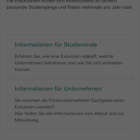
Die Exkursionen richten sich insbesondere an fachlich
Einstellungen. Unter anderem eine zufällig
passende Studiengänge und finden mehrmals pro Jahr statt.
generierte ID, für die historische
Zweck
Speicherung Ihrer vorgenommen
Einstellungen, falls der Webseiten-
Betreiber dies eingestellt hat.
Informationen für Studierende
Name
fe_typo_user / PHPSESSID
Erfahren Sie, wie eine Exkursion abläuft, welche
Anbieter
Unternehmen teilnehmen und wie Sie sich anmelden
TYPO3
können.
Laufzeit
1 Woche
Informationen für Unternehmen
Dieses Cookie ist ein Standard-Session-
Cookie von TYPO3. Es speichert im Fall
Sie möchten als Förderunternehmen Gastgeber einer
eines Intranet-Logins die Session-ID. So
Exkursion werden?
Zweck
kann der eingeloggte Benutzer
Hier finden Sie alle Informationen zum Ablauf und zur
wiedererkannt werden und es wird ihm
Mitwirkung.
Zugang zu geschützten Bereichen
gewährt.