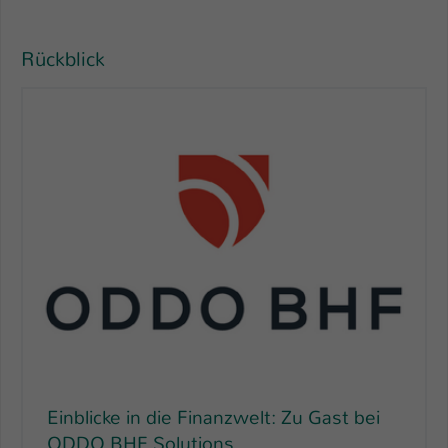
Name
be_typo_user
Rückblick
Anbieter
TYPO3
Laufzeit
1 Tag
Dieser Cookie teilt der Webseite mit, ob
ein Besucher im Typo3-Backend
Zweck
angemeldet ist und Rechte besitzt diese
zu verwalten.
Einblicke in die Finanzwelt: Zu Gast bei
ODDO BHF Solutions