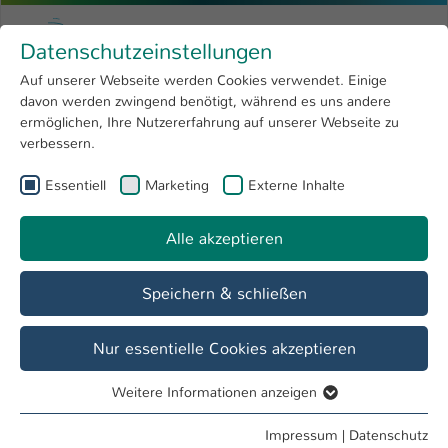
Zum Hauptinhalt springen
Menu
Hochschule Kaiserslautern
Datenschutzeinstellungen
Studium
Open submenu
8
Auf unserer Webseite werden Cookies verwendet. Einige
davon werden zwingend benötigt, während es uns andere
Sie sind hier:
Forschung
Open submenu
4
Informationen für Studierende
ermöglichen, Ihre Nutzererfahrung auf unserer Webseite zu
verbessern.
Hochschule
Open submenu
8
Referat Wirtschaft und Transfer
Essentiell
Marketing
Externe Inhalte
International
Open submenu
8
Alle akzeptieren
Übersicht
Transferfonds
Serviceangebote
Speichern & schließen
Die Exkursion fällt leider aus.
Nur essentielle Cookies akzeptieren
Weitere Informationen anzeigen
Essentiell
Essentielle Cookies werden für grundlegende Funktionen
Impressum
|
Datenschutz