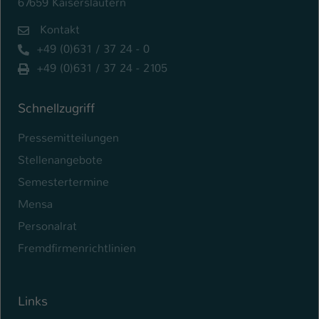
67659 Kaiserslautern
Name
be_typo_user
Kontakt
+49 (0)631 / 37 24 - 0
Anbieter
TYPO3
+49 (0)631 / 37 24 - 2105
Laufzeit
1 Tag
Schnellzugriff
Dieser Cookie teilt der Webseite mit, ob
ein Besucher im Typo3-Backend
Pressemitteilungen
Zweck
angemeldet ist und Rechte besitzt diese
Stellenangebote
zu verwalten.
Semestertermine
Mensa
Personalrat
Fremdfirmenrichtlinien
Links