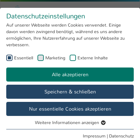
Zum Hauptinhalt springen
Menu
Hochschule Kaiserslautern
Datenschutzeinstellungen
Studium
Open submenu
8
Auf unserer Webseite werden Cookies verwendet. Einige
davon werden zwingend benötigt, während es uns andere
Sie sind hier:
Forschung
Open submenu
4
Eltern & Kind
ermöglichen, Ihre Nutzererfahrung auf unserer Webseite zu
verbessern.
Hochschule
Open submenu
8
Diversitätsmanagement
Essentiell
Marketing
Externe Inhalte
International
Open submenu
8
Alle akzeptieren
Übersicht
Info & Beratung
Speichern & schließen
Finanzen Eltern & Kind
Nur essentielle Cookies akzeptieren
Weitere Informationen anzeigen
Essentiell
Essentielle Cookies werden für grundlegende Funktionen
Impressum
|
Datenschutz