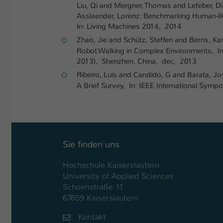
Liu, Qi and Mergner, Thomas and Lefeber, Di
Asslaender, Lorenz: Benchmarking Human-l
In: Living Machines 2014, 2014
Zhao, Jie and Schütz, Steffen and Berns, Ka
Robot Walking in Complex Environments, In:
2013), Shenzhen, China, dec, 2013
Ribeiro, Luis and Candido, G and Barata, J
A Brief Survey, In: IEEE International Sympo
Sie finden uns
Hochschule Kaiserslautern
University of Applied Sciences
Schoenstraße 11
67659 Kaiserslautern
Kontakt