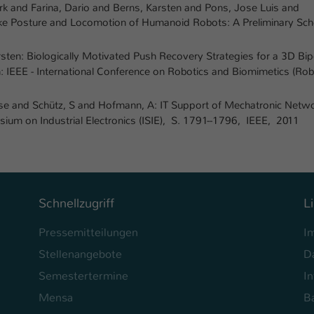
rk and Farina, Dario and Berns, Karsten and Pons, Jose Luis and
ike Posture and Locomotion of Humanoid Robots: A Preliminary Sc
rsten: Biologically Motivated Push Recovery Strategies for a 3D Bi
 IEEE - International Conference on Robotics and Biomimetics (Rob
ose and Schütz, S and Hofmann, A: IT Support of Mechatronic Netw
sium on Industrial Electronics (ISIE), S. 1791--1796, IEEE, 2011
Schnellzugriff
L
Pressemitteilungen
I
Stellenangebote
D
Semestertermine
In
Mensa
Ba