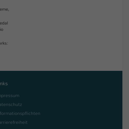
heme,
pedal
io
orks:
inks
mpressum
atenschutz
formationspflichten
rrierefreiheit