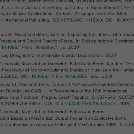
z and Schütz, Steffen and Mianowski, Krzysztof and Vonwirth, Patri
einwandfrei funktioniert.
 Elasticity of Actuators in Hopping Control of Bipedal Robot CARL
Name
Cookie-Informationen anzeigen
cookie_optin
ory to Service Applications, Carbone, Giuseppe and Laribi, Med
r International Publishing, ISBN 978-3-031-11128-0, DOI
10.1007/
Anbieter
TYPO3
Marketing
rosti, Navid and Berns, Karsten: Exploiting the Intrinsic Deformati
Diese Cookies werden verwendet um das Nutzungsverhalten der
Laufzeit
1 Jahr
 Pressure and Ground Reaction Force, In: Bioinspiration & Biomimet
Besucher auf der Website nachzuverfolgen. Die erhobenen Daten
I
10.1088/1748-3190/ab96d7
, jul, 2020
werden anonymisiert und ausschließlich für interne Zwecke
Dieses Cookie wird verwendet, um Ihre Cookie-
Zweck
ic Leg Designed for Human-Like Bipedal Locomotion, 2020
verwendet.
Einstellungen für diese Website zu speichern.
ianowski, Krzysztof and Vonwirth, Patrick and Berns, Karsten: Desi
Name
Cookie-Informationen anzeigen
_pk_*.*
Physiology of Mono-Articular and Biarticular Muscles in the Huma
 S. 066002, DOI
10.1088/1748-3190/ab3896
, sep, 2019
Name
SgCookieOptin.lastPreferences
Anbieter
Hochschule Kaiserslautern
Externe Inhalte
d Reichardt, Max and Berns, Karsten: FPGA-based Embedded System
Anbieter
TYPO3
nt Robotic Leg CARL:, In: Proceedings of the 16th International
Wir verwenden auf unserer Website externe Inhalte (Youtube,
Laufzeit
7 Tage
omation and Robotics, Prague, Czech Republic, S. 537--543, SCIT
Vimeo, Issuu), um Ihnen zusätzliche Informationen anzubieten.
Laufzeit
SBN 978-989-758-380-3, DOI
10.5220/0007978205370543
, 2019
1 Jahr
Cookie von Matomo für Website-Analysen.
ianowski, Krzysztof and Vonwirth, Patrick and Berns,
Zweck
Erzeugt statistische Daten darüber, wie der
Dieser Wert speichert Ihre Consent-
ctuators Based on Mechanical Output Power in an Explosive Jump
Besucher die Website nutzt.
Einstellungen. Unter anderem eine zufällig
nal Conference on Advanced Intelligent Mechatronics (AIM), S. 22
Zweck
generierte ID, für die historische Speicherung