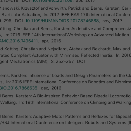
. 212--218, DOI
10.1109/IRC.2017.68
, apr, 2017
Laufzeit
1 Tag
ianowski, Krzysztof and Vonwirth, Patrick and Berns, Karsten: Carl 
Biarticular Actuation, In: 2017 IEEE-RAS 17th International Confer
Dieser Cookie teilt der Webseite mit, ob ein
89--296, DOI
10.1109/HUMANOIDS.2017.8246888
, nov, 2017
Zweck
Besucher im Typo3-Backend angemeldet ist und
ötting, Christian and Berns, Karsten: An Intuitive and Comprehensi
Rechte besitzt diese zu verwalten.
s, In: 2016 IEEE 14th International Workshop on Advanced Motion
/AMC.2016.7496411
, apr, 2016
nd Kotting, Christian and Nejadfard, Atabak and Reichardt, Max and
ated Compliant Actuator with Minimised Reflected Inertia, In: 201
ligent Mechatronics (AIM), S. 252--257, DOI
Berns, Karsten: Influence of Loads and Design Parameters on the Cl
rs, In: 2016 IEEE International Conference on Robotics and Biomime
BIO.2016.7866635
, dec, 2016
nd Berns, Karsten: A Bio-Inspired Behavior Based Bipedal Locomoti
Walking, In: 18th International Conference on Climbing and Walkin
nd Berns, Karsten: Adaptive Motor Patterns and Reflexes for Bipedal
/RSJ International Conference on Intelligent Robots and Systems (