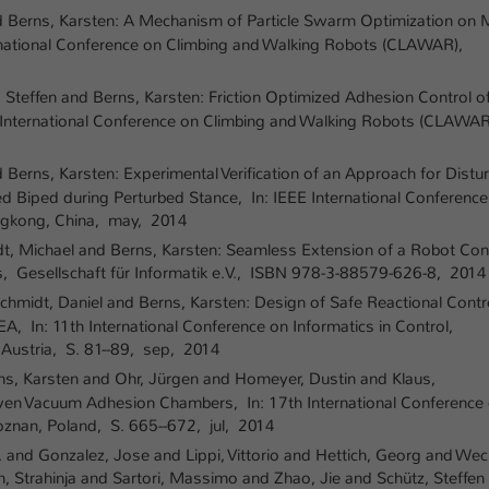
and Berns, Karsten: A Mechanism of Particle Swarm Optimization on 
ernational Conference on Climbing and Walking Robots (CLAWAR),
, Steffen and Berns, Karsten: Friction Optimized Adhesion Control o
 International Conference on Climbing and Walking Robots (CLAWAR
d Berns, Karsten: Experimental Verification of an Approach for Distu
 Biped during Perturbed Stance, In: IEEE International Conference
ngkong, China, may, 2014
dt, Michael and Berns, Karsten: Seamless Extension of a Robot Con
Gesellschaft für Informatik e.V., ISBN 978-3-88579-626-8, 2014
chmidt, Daniel and Berns, Karsten: Design of Safe Reactional Contro
, In: 11th International Conference on Informatics in Control,
Austria, S. 81--89, sep, 2014
rns, Karsten and Ohr, Jürgen and Homeyer, Dustin and Klaus,
even Vacuum Adhesion Chambers, In: 17th International Conference
znan, Poland, S. 665--672, jul, 2014
. and Gonzalez, Jose and Lippi, Vittorio and Hettich, Georg and Wec
Strahinja and Sartori, Massimo and Zhao, Jie and Schütz, Steffen