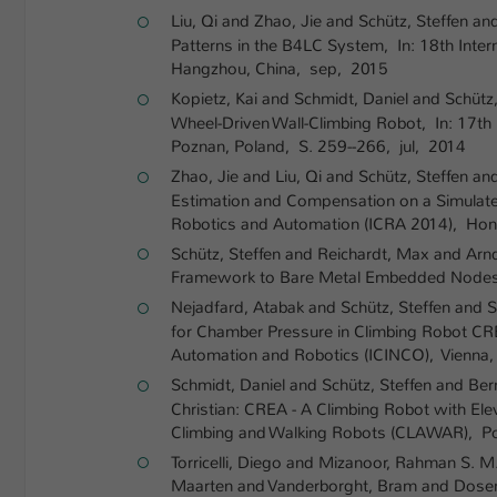
Liu, Qi and Zhao, Jie and Schütz, Steffen 
Patterns in the B4LC System, In: 18th Int
Hangzhou, China, sep, 2015
Kopietz, Kai and Schmidt, Daniel and Schütz
Wheel-Driven Wall-Climbing Robot, In: 17th
Poznan, Poland, S. 259--266, jul, 2014
Zhao, Jie and Liu, Qi and Schütz, Steffen an
Estimation and Compensation on a Simulated
Robotics and Automation (ICRA 2014), Ho
Schütz, Steffen and Reichardt, Max and Arn
Framework to Bare Metal Embedded Nodes, 
Nejadfard, Atabak and Schütz, Steffen and S
for Chamber Pressure in Climbing Robot CREA
Automation and Robotics (ICINCO), Vienna, 
Schmidt, Daniel and Schütz, Steffen and Be
Christian: CREA - A Climbing Robot with El
Climbing and Walking Robots (CLAWAR), Po
Torricelli, Diego and Mizanoor, Rahman S. M
Maarten and Vanderborght, Bram and Dosen, 