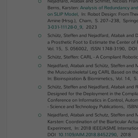
Nejadfard, Atabak and Schmitt, Nicolas Fran
Berns, Karsten:
Analysis of Redundancy and
on SLIP Model
, In: Robot Design: From The
Amine (Hrsg.), Cham, S. 207--238, Springe
3-031-11128-0_9
, 2023
Schütz, Steffen and Nejadfard, Atabak and Do
a Prosthetic Foot to Estimate the Center of
Vol. 15, S. 056002, ISSN 1748-3190, DO
Schütz, Steffen: CARL - A Compliant Robot
Nejadfard, Atabak and Schütz, Steffen and M
the Musculoskeletal Leg CARL Based on the 
In: Bioinspiration & Biomimetics, Vol. 14,
Schütz, Steffen and Nejadfard, Atabak an
Designed for the Deployment in the Complia
Conference on Informatics in Control, Aut
- Science and Technology Publications, I
Nejadfard, Atabak and Schutz, Steffen and M
Karsten: Coordination of the Biarticular A
Experiment, In: 2018 IEEE/ASME Internatio
DOI
10.1109/AIM.2018.8452290
, 2018