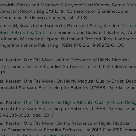
Ihrer vorgenommen Einstellungen, falls der
Vonwirth, Patrick and Mianowski, Krzysztof and Karsten, Berns: Mo
Webseiten-Betreiber dies eingestellt hat.
in Compliant Robotic Leg CARL, In: Conference on Biomimetic and
ernational Publishing / Springer, jul, 2018
anowski, Krzysztofand Vonwirth, Patrickand Berns, Karsten:
Momen
Name
fe_typo_user / PHPSESSID
pliant Robotic Leg Carl
, In: Biomimetic and Biohybrid Systems, Voulo
d Mangan, Michaeland Lepora, Nathanand Prescott, Tony J.and Vers
Anbieter
TYPO3
ringer International Publishing, ISBN 978-3-319-95972-6, DOI
Laufzeit
1 Woche
ns, Karsten: One Fits More - on the Relevance of Highly Modular
 Characteristics of Robotics Software, In: First IEEE Internationa
Dieses Cookie ist ein Standard-Session-Cookie
017
von TYPO3. Es speichert im Fall eines Intranet-
Zweck
Logins die Session-ID. So kann der eingeloggte
ns, Karsten: One Fits More - On Highly Modular Quality-Driven Desi
Benutzer wiedererkannt werden und es wird
rnal of Software Engineering for Robotics (JOSER): Special Issue
ihm Zugang zu geschützten Bereichen gewährt.
ns, Karsten:
One Fits More - on Highly Modular Quality-Driven Desi
Journal of Software Engineering for Robotics (JOSER): Special Issue
Name
be_typo_user
ISSN 2035-3928, dec, 2017
ns, Karsten: One Fits More - On the Relevance of Highly Modular
Anbieter
TYPO3
 Characteristics of Robotics Software, In: 2017 First IEEE Intern