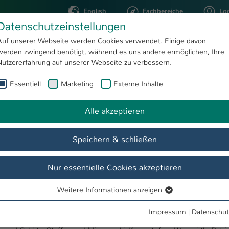
English
Fachbereiche
Lo
Datenschutzeinstellungen
Auf unserer Webseite werden Cookies verwendet. Einige davon
werden zwingend benötigt, während es uns andere ermöglichen, Ihre
STUDIUM
FORSCHUNG
Nutzererfahrung auf unserer Webseite zu verbessern.
Essentiell
Marketing
Externe Inhalte
Prof. Dr.-Ing. Steffen Schütz
Alle akzeptieren
Speichern & schließen
Nur essentielle Cookies akzeptieren
Weitere Informationen anzeigen
fen Schütz and Karsten Berns:
Mechanical Design Methodology for 
Essentiell
lex Joint Geometry
, In: Actuators, Vol. 15, Nr. 3, DOI
Essentielle Cookies werden für grundlegende Funktionen der
Impressum
|
Datenschut
Webseite benötigt. Dadurch ist gewährleistet, dass die Webseite