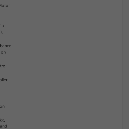
Motor
f a
),
rbance
 on
trol
ller
 on
kx,
 and