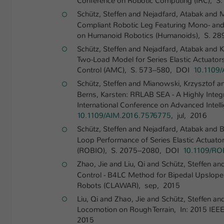
Conference on Robotic Computing (IRC), S
Schütz, Steffen and Nejadfard, Atabak and M
Compliant Robotic Leg Featuring Mono- and 
on Humanoid Robotics (Humanoids), S. 2
Schütz, Steffen and Nejadfard, Atabak and K
Two-Load Model for Series Elastic Actuator
Control (AMC), S. 573--580, DOI
10.1109
Schütz, Steffen and Mianowski, Krzysztof a
Berns, Karsten: RRLAB SEA - A Highly Integr
International Conference on Advanced Intel
10.1109/AIM.2016.7576775
, jul, 2016
Schütz, Steffen and Nejadfard, Atabak and 
Loop Performance of Series Elastic Actuato
(ROBIO), S. 2075--2080, DOI
10.1109/RO
Zhao, Jie and Liu, Qi and Schütz, Steffen a
Control - B4LC Method for Bipedal Upslope 
Robots (CLAWAR), sep, 2015
Liu, Qi and Zhao, Jie and Schütz, Steffen a
Locomotion on Rough Terrain, In: 2015 IEEE
2015