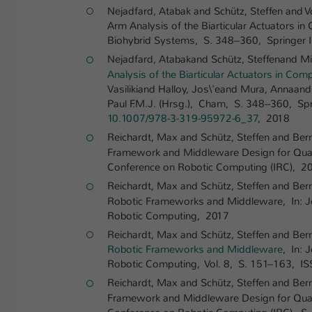
Nejadfard, Atabak and Schütz, Steffen and 
Arm Analysis of the Biarticular Actuators 
Biohybrid Systems, S. 348--360, Springer Int
Nejadfard, Atabakand Schütz, Steffenand Mi
Analysis of the Biarticular Actuators in Com
Vasilikiand Halloy, Jos\'eand Mura, Annaan
Paul F.M.J. (Hrsg.), Cham, S. 348--360, Sp
10.1007/978-3-319-95972-6_37
, 2018
Reichardt, Max and Schütz, Steffen and Ber
Framework and Middleware Design for Quality
Conference on Robotic Computing (IRC), 2
Reichardt, Max and Schütz, Steffen and Ber
Robotic Frameworks and Middleware, In: Jou
Robotic Computing, 2017
Reichardt, Max and Schütz, Steffen and Ber
Robotic Frameworks and Middleware
, In: 
Robotic Computing, Vol. 8, S. 151--163, 
Reichardt, Max and Schütz, Steffen and Ber
Framework and Middleware Design for Quality