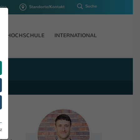
Suche
gins
Standorte/Kontakt
HOCHSCHULE
INTERNATIONAL
a
z