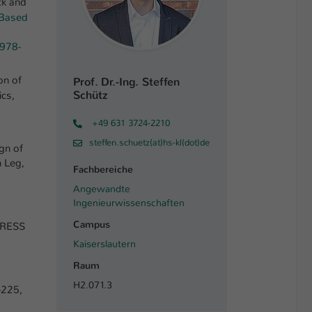
ck and
 Based
978-
on of
Prof. Dr.-Ing. Steffen
Schütz
ics,
+49 631 3724-2210
steffen.schuetz(at)hs-kl(dot)de
gn of
n Leg,
Fachbereiche
Angewandte
Ingenieurwissenschaften
Campus
EPRESS
Kaiserslautern
Raum
H2.071.3
0-225,