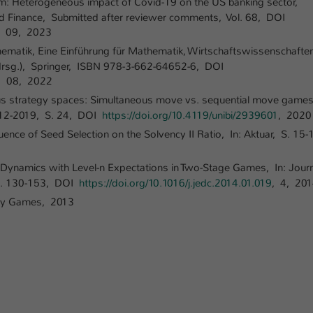
am: Heterogeneous impact of Covid-19 on the US banking sector,
einwandfrei funktioniert.
nd Finance, Submitted after reviewer comments, Vol. 68, DOI
Name
Cookie-Informationen anzeigen
cookie_optin
, 09, 2023
thematik, Eine Einführung für Mathematik, Wirtschaftswissenschafte
Anbieter
TYPO3
 (Hrsg.), Springer, ISBN 978-3-662-64652-6, DOI
Marketing
, 08, 2022
Diese Cookies werden verwendet um das Nutzungsverhalten der
Laufzeit
1 Jahr
s strategy spaces: Simultaneous move vs. sequential move game
Besucher auf der Website nachzuverfolgen. Die erhobenen Daten
l. 12-2019, S. 24, DOI
https://doi.org/10.4119/unibi/2939601
, 2020
werden anonymisiert und ausschließlich für interne Zwecke
Dieses Cookie wird verwendet, um Ihre Cookie-
Zweck
verwendet.
uence of Seed Selection on the Solvency II Ratio, In: Aktuar, S. 15-
Einstellungen für diese Website zu speichern.
Name
Cookie-Informationen anzeigen
_pk_*.*
ynamics with Level-n Expectations in Two-Stage Games, In: Journ
Name
SgCookieOptin.lastPreferences
 S. 130-153, DOI
https://doi.org/10.1016/j.jedc.2014.01.019
, 4, 20
Anbieter
Hochschule Kaiserslautern
Externe Inhalte
oly Games, 2013
Anbieter
TYPO3
Wir verwenden auf unserer Website externe Inhalte (Youtube,
Laufzeit
7 Tage
Vimeo, Issuu), um Ihnen zusätzliche Informationen anzubieten.
Laufzeit
1 Jahr
Cookie von Matomo für Website-Analysen.
Zweck
Erzeugt statistische Daten darüber, wie der
Dieser Wert speichert Ihre Consent-
Besucher die Website nutzt.
Einstellungen. Unter anderem eine zufällig
Zweck
generierte ID, für die historische Speicherung