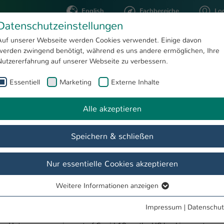
English
Fachbereiche
Lo
Datenschutzeinstellungen
Auf unserer Webseite werden Cookies verwendet. Einige davon
werden zwingend benötigt, während es uns andere ermöglichen, Ihre
STUDIUM
FORSCHUNG
Nutzererfahrung auf unserer Webseite zu verbessern.
Essentiell
Marketing
Externe Inhalte
Prof. Dr. Dennis Heitmann
Alle akzeptieren
Speichern & schließen
ungen
Nur essentielle Cookies akzeptieren
Weitere Informationen anzeigen
e impact of central bank digital currencies on the financial stability
Essentiell
ial Research Letters, Vol. 84, DOI
Essentielle Cookies werden für grundlegende Funktionen der
Impressum
|
Datenschut
11, 2025
Webseite benötigt. Dadurch ist gewährleistet, dass die Webseite