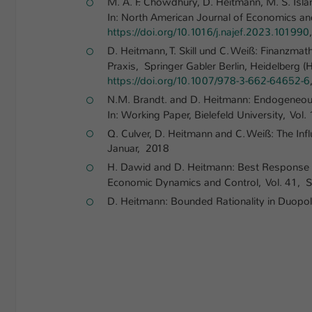
M. A. F. Chowdhury, D. Heitmann, M. S. Isl
In: North American Journal of Economics a
https://doi.org/10.1016/j.najef.2023.101990
D. Heitmann, T. Skill und C. Weiß: Finanzma
Praxis, Springer Gabler Berlin, Heidelberg
https://doi.org/10.1007/978-3-662-64652-6
N.M. Brandt. and D. Heitmann: Endogeneou
In: Working Paper, Bielefeld University, Vo
Q. Culver, D. Heitmann and C. Weiß: The Infl
Januar, 2018
H. Dawid and D. Heitmann: Best Response D
Economic Dynamics and Control, Vol. 41,
D. Heitmann: Bounded Rationality in Duop