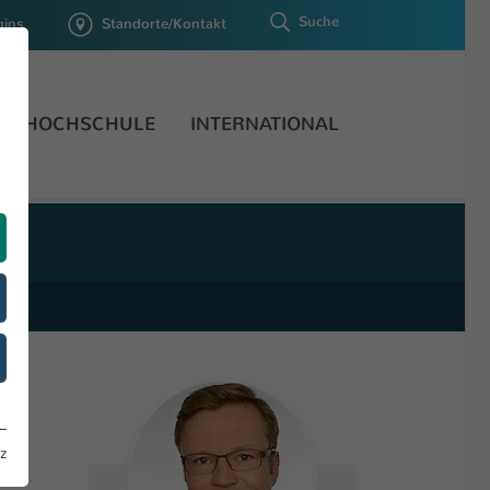
Suche
gins
Standorte/Kontakt
HOCHSCHULE
INTERNATIONAL
 of
z