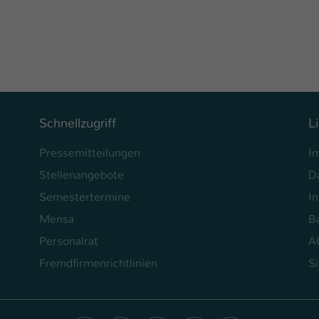
Ihrer vorgenommen Einstellungen, falls der
Webseiten-Betreiber dies eingestellt hat.
Name
fe_typo_user / PHPSESSID
Anbieter
TYPO3
Schnellzugriff
L
Laufzeit
1 Woche
Pressemitteilungen
I
Dieses Cookie ist ein Standard-Session-Cookie
von TYPO3. Es speichert im Fall eines Intranet-
Stellenangebote
D
Zweck
Logins die Session-ID. So kann der eingeloggte
Semestertermine
In
Benutzer wiedererkannt werden und es wird
Mensa
Ba
ihm Zugang zu geschützten Bereichen gewährt.
Personalrat
A
Fremdfirmenrichtlinien
S
Name
be_typo_user
Anbieter
TYPO3