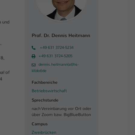
n und
Prof. Dr. Dennis Heitmann
s,
+49 631 3724-5234
+49 631 3724-5205
18,
dennis.heitmann(at)hs-
kl(dot)de
al of
14
Fachbereiche
Betriebswirtschaft
Sprechstunde
nach Vereinbarung vor Ort oder
über Zoom bzw. BigBlueButton
Campus
Zweibrücken