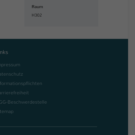
Raum
H302
inks
mpressum
atenschutz
formationspflichten
rrierefreiheit
GG-Beschwerdestelle
itemap