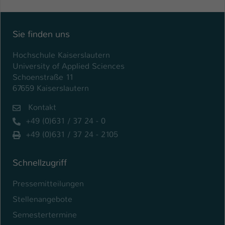
Name
be_typo_user
Sie finden uns
Anbieter
TYPO3
Hochschule Kaiserslautern
Laufzeit
1 Tag
University of Applied Sciences
Schoenstraße 11
Dieser Cookie teilt der Webseite mit, ob
67659 Kaiserslautern
ein Besucher im Typo3-Backend
Zweck
angemeldet ist und Rechte besitzt diese
Kontakt
zu verwalten.
+49 (0)631 / 37 24 - 0
+49 (0)631 / 37 24 - 2105
Schnellzugriff
Pressemitteilungen
Stellenangebote
Semestertermine