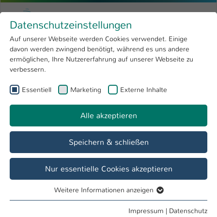
Zum Hauptinhalt springen
Menu
Hochschule Kaiserslautern
Datenschutzeinstellungen
Studium
Open submenu
8
Auf unserer Webseite werden Cookies verwendet. Einige
davon werden zwingend benötigt, während es uns andere
Sie sind hier:
Forschung
Open submenu
4
Prof. Dr. Dennis Heitmann
Profil
ermöglichen, Ihre Nutzererfahrung auf unserer Webseite zu
verbessern.
Hochschule
Open submenu
8
Prof. Dr. Dennis Heitmann
Essentiell
Marketing
Externe Inhalte
International
Open submenu
8
Alle akzeptieren
Übersicht
Veranstaltungen
Veröffentlichungen
Speichern & schließen
Veranstaltungen
Firmenkundengeschäft (BA)
Nur essentielle Cookies akzeptieren
Privatkundengeschäft (BA)
Weitere Informationen anzeigen
Essentiell
Versicherungsbetriebslehre (BA)
Essentielle Cookies werden für grundlegende Funktionen
Impressum
|
Datenschutz