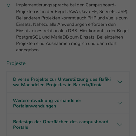
Einstellungen. Unter anderem eine zufällig
Implementierungssprache bei den Campusboard-
generierte ID, für die historische
Projekten ist in der Regel JAVA (Java EE, Servlets, JSP).
Zweck
Speicherung Ihrer vorgenommen
Bei anderen Projekten kommt auch PHP und Vue.js zum
Einstellungen, falls der Webseiten-
Einsatz. Nahezu alle Anwendungen erfordern den
Betreiber dies eingestellt hat.
Einsatz eines relationalen DBS. Hier kommt in der Regel
PostgreSQL und MariaDB zum Einsatz. Bei einzelnen
Projekten sind Ausnahmen möglich und dann dort
Name
fe_typo_user / PHPSESSID
angegeben.
Anbieter
TYPO3
Projekte
Laufzeit
1 Woche
Diverse Projekte zur Unterstützung des Rafiki
wa Maendeleo Projektes in Rarieda/Kenia
Dieses Cookie ist ein Standard-Session-
Cookie von TYPO3. Es speichert im Fall
Weiterentwicklung vorhandener
eines Intranet-Logins die Session-ID. So
Portalanwendungen
Zweck
kann der eingeloggte Benutzer
wiedererkannt werden und es wird ihm
Zugang zu geschützten Bereichen
Redesign der Oberflächen des campusboard-
Portals
gewährt.