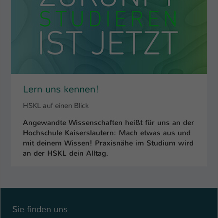
Name
be_typo_user
Anbieter
TYPO3
Laufzeit
1 Tag
Dieser Cookie teilt der Webseite mit, ob
Lern uns kennen!
ein Besucher im Typo3-Backend
Zweck
angemeldet ist und Rechte besitzt diese
HSKL auf einen Blick
zu verwalten.
Angewandte Wissenschaften heißt für uns an der
Hochschule Kaiserslautern: Mach etwas aus und
mit deinem Wissen! Praxisnähe im Studium wird
an der HSKL dein Alltag.
Sie finden uns