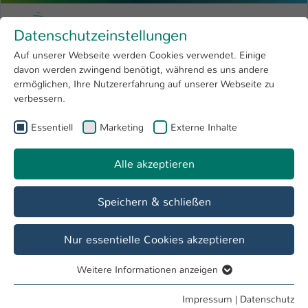
Zum Hauptinhalt springen
Menu
Hochschule Kaiserslautern
Datenschutzeinstellungen
Studium
Open submenu
8
Auf unserer Webseite werden Cookies verwendet. Einige
davon werden zwingend benötigt, während es uns andere
Sie sind hier:
Forschung
Open submenu
4
Aktuelles
ermöglichen, Ihre Nutzererfahrung auf unserer Webseite zu
verbessern.
Hochschule
Open submenu
8
Essentiell
Marketing
Externe Inhalte
Veranstaltungen
International
Open submenu
8
09. Juni
Alle akzeptieren
1 Einträge gefunden
Speichern & schließen
09. Juni 16:30 Uhr
Fenster zur Innovation: Leben3
Nur essentielle Cookies akzeptieren
Interessante Veranstaltung im 42 zum Thema
Lebensqualität aus verschiedenen Blickwinkeln - Der
Weitere Informationen anzeigen
Essentiell
Eintritt ist frei, eine Anmeldung nicht nötig. Einfach
vorbeikommen!
Essentielle Cookies werden für grundlegende Funktionen
Impressum
|
Datenschutz