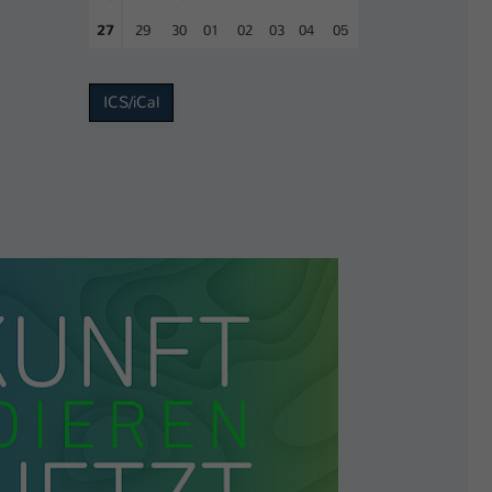
27
29
30
01
02
03
04
05
ICS/iCal