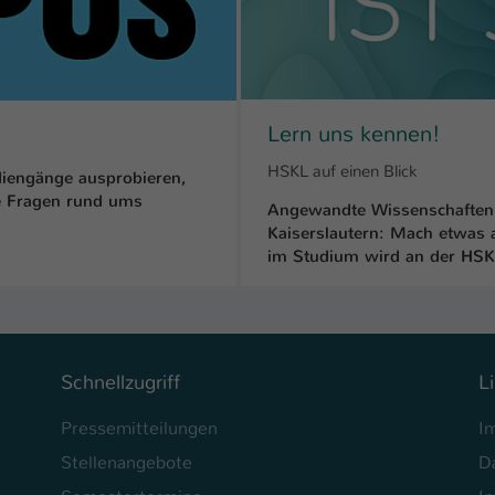
Ihrer vorgenommen Einstellungen, falls der
Webseiten-Betreiber dies eingestellt hat.
Name
fe_typo_user / PHPSESSID
Lern uns kennen!
Anbieter
TYPO3
HSKL auf einen Blick
iengänge ausprobieren,
Laufzeit
1 Woche
le Fragen rund ums
Angewandte Wissenschaften 
Kaiserslautern: Mach etwas
Dieses Cookie ist ein Standard-Session-Cookie
im Studium wird an der HSKL
von TYPO3. Es speichert im Fall eines Intranet-
Zweck
Logins die Session-ID. So kann der eingeloggte
Benutzer wiedererkannt werden und es wird
ihm Zugang zu geschützten Bereichen gewährt.
Schnellzugriff
L
Name
be_typo_user
Pressemitteilungen
I
Anbieter
TYPO3
Stellenangebote
D