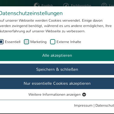
English
Fachbereiche
Lo
Datenschutzeinstellungen
Auf unserer Webseite werden Cookies verwendet. Einige davon
werden zwingend benötigt, während es uns andere ermöglichen, Ihre
STUDIUM
FORSCHUNG
Nutzererfahrung auf unserer Webseite zu verbessern.
Essentiell
Marketing
Externe Inhalte
Alle akzeptieren
Speichern & schließen
Nur essentielle Cookies akzeptieren
Weitere Informationen anzeigen
Essentiell
Essentielle Cookies werden für grundlegende Funktionen der
Impressum
|
Datenschut
Webseite benötigt. Dadurch ist gewährleistet, dass die Webseite