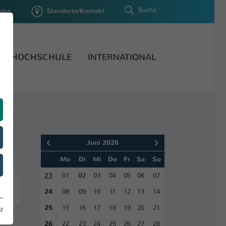
Suche
gins
Standorte/Kontakt
HOCHSCHULE
INTERNATIONAL
Juni 2026
Mo
Di
Mi
Do
Fr
Sa
So
23
01
02
03
04
05
06
07
24
08
09
10
11
12
13
14
25
15
16
17
18
19
20
21
z
26
22
23
24
25
26
27
28