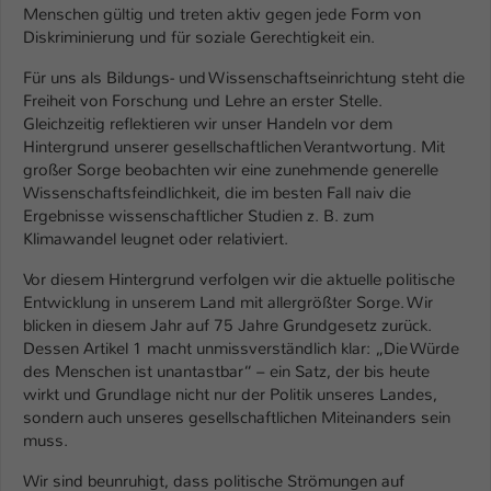
Einstellungen. Unter anderem eine zufällig
Menschen gültig und treten aktiv gegen jede Form von
generierte ID, für die historische
Diskriminierung und für soziale Gerechtigkeit ein.
Zweck
Speicherung Ihrer vorgenommen
Für uns als Bildungs- und Wissenschaftseinrichtung steht die
Einstellungen, falls der Webseiten-
Freiheit von Forschung und Lehre an erster Stelle.
Betreiber dies eingestellt hat.
Gleichzeitig reflektieren wir unser Handeln vor dem
Hintergrund unserer gesellschaftlichen Verantwortung. Mit
großer Sorge beobachten wir eine zunehmende generelle
Name
fe_typo_user / PHPSESSID
Wissenschaftsfeindlichkeit, die im besten Fall naiv die
Ergebnisse wissenschaftlicher Studien z. B. zum
Anbieter
TYPO3
Klimawandel leugnet oder relativiert.
Laufzeit
1 Woche
Vor diesem Hintergrund verfolgen wir die aktuelle politische
Entwicklung in unserem Land mit allergrößter Sorge. Wir
Dieses Cookie ist ein Standard-Session-
blicken in diesem Jahr auf 75 Jahre Grundgesetz zurück.
Cookie von TYPO3. Es speichert im Fall
Dessen Artikel 1 macht unmissverständlich klar: „Die Würde
eines Intranet-Logins die Session-ID. So
des Menschen ist unantastbar“ – ein Satz, der bis heute
Zweck
kann der eingeloggte Benutzer
wirkt und Grundlage nicht nur der Politik unseres Landes,
wiedererkannt werden und es wird ihm
sondern auch unseres gesellschaftlichen Miteinanders sein
Zugang zu geschützten Bereichen
muss.
gewährt.
Wir sind beunruhigt, dass politische Strömungen auf