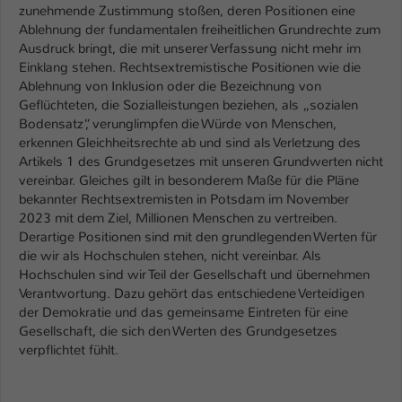
zunehmende Zustimmung stoßen, deren Positionen eine
Ablehnung der fundamentalen freiheitlichen Grundrechte zum
Name
be_typo_user
Ausdruck bringt, die mit unserer Verfassung nicht mehr im
Einklang stehen. Rechtsextremistische Positionen wie die
Anbieter
TYPO3
Ablehnung von Inklusion oder die Bezeichnung von
Geflüchteten, die Sozialleistungen beziehen, als „sozialen
Laufzeit
1 Tag
Bodensatz“, verunglimpfen die Würde von Menschen,
erkennen Gleichheitsrechte ab und sind als Verletzung des
Dieser Cookie teilt der Webseite mit, ob
Artikels 1 des Grundgesetzes mit unseren Grundwerten nicht
ein Besucher im Typo3-Backend
Zweck
vereinbar. Gleiches gilt in besonderem Maße für die Pläne
angemeldet ist und Rechte besitzt diese
bekannter Rechtsextremisten in Potsdam im November
zu verwalten.
2023 mit dem Ziel, Millionen Menschen zu vertreiben.
Derartige Positionen sind mit den grundlegenden Werten für
die wir als Hochschulen stehen, nicht vereinbar. Als
Hochschulen sind wir Teil der Gesellschaft und übernehmen
Verantwortung. Dazu gehört das entschiedene Verteidigen
der Demokratie und das gemeinsame Eintreten für eine
Gesellschaft, die sich den Werten des Grundgesetzes
verpflichtet fühlt.