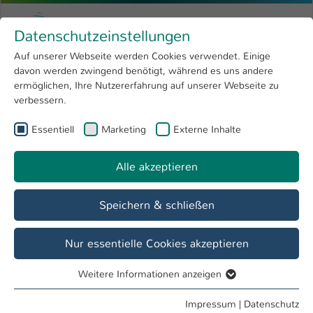
Zum Hauptinhalt springen
Menu
Hochschule Kaiserslautern
Datenschutzeinstellungen
Studium
Open submenu
8
Auf unserer Webseite werden Cookies verwendet. Einige
davon werden zwingend benötigt, während es uns andere
Sie sind hier:
Forschung
Open submenu
4
Menschen und Projekte
ermöglichen, Ihre Nutzererfahrung auf unserer Webseite zu
verbessern.
Hochschule
Open submenu
8
Essentiell
Marketing
Externe Inhalte
International
Open submenu
8
Alle akzeptieren
Speichern & schließen
Nur essentielle Cookies akzeptieren
Weitere Informationen anzeigen
Essentiell
Essentielle Cookies werden für grundlegende Funktionen
75 Jahre Grundgesetz (Foto: Bundesregierung)
Impressum
|
Datenschutz