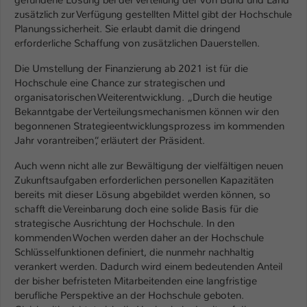
gefundene Lösung bei der Verteilung der von Bund und Land
Einstellungen. Unter anderem eine zufällig
zusätzlich zur Verfügung gestellten Mittel gibt der Hochschule
generierte ID, für die historische
Zweck
Planungssicherheit. Sie erlaubt damit die dringend
Speicherung Ihrer vorgenommen
erforderliche Schaffung von zusätzlichen Dauerstellen.
Einstellungen, falls der Webseiten-
Betreiber dies eingestellt hat.
Die Umstellung der Finanzierung ab 2021 ist für die
Hochschule eine Chance zur strategischen und
organisatorischen Weiterentwicklung. „Durch die heutige
Name
fe_typo_user / PHPSESSID
Bekanntgabe der Verteilungsmechanismen können wir den
begonnenen Strategieentwicklungsprozess im kommenden
Anbieter
TYPO3
Jahr vorantreiben“, erläutert der Präsident.
Auch wenn nicht alle zur Bewältigung der vielfältigen neuen
Laufzeit
1 Woche
Zukunftsaufgaben erforderlichen personellen Kapazitäten
bereits mit dieser Lösung abgebildet werden können, so
Dieses Cookie ist ein Standard-Session-
schafft die Vereinbarung doch eine solide Basis für die
Cookie von TYPO3. Es speichert im Fall
strategische Ausrichtung der Hochschule. In den
eines Intranet-Logins die Session-ID. So
kommenden Wochen werden daher an der Hochschule
Zweck
kann der eingeloggte Benutzer
Schlüsselfunktionen definiert, die nunmehr nachhaltig
wiedererkannt werden und es wird ihm
verankert werden. Dadurch wird einem bedeutenden Anteil
Zugang zu geschützten Bereichen
der bisher befristeten Mitarbeitenden eine langfristige
gewährt.
berufliche Perspektive an der Hochschule geboten.