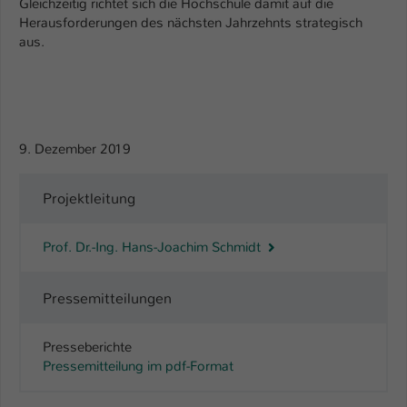
Gleichzeitig richtet sich die Hochschule damit auf die
Herausforderungen des nächsten Jahrzehnts strategisch
Name
be_typo_user
aus.
Anbieter
TYPO3
Laufzeit
1 Tag
9. Dezember 2019
Dieser Cookie teilt der Webseite mit, ob
ein Besucher im Typo3-Backend
Zweck
angemeldet ist und Rechte besitzt diese
Projektleitung
zu verwalten.
Prof. Dr.-Ing. Hans-Joachim Schmidt
Pressemitteilungen
Presseberichte
Pressemitteilung im pdf-Format