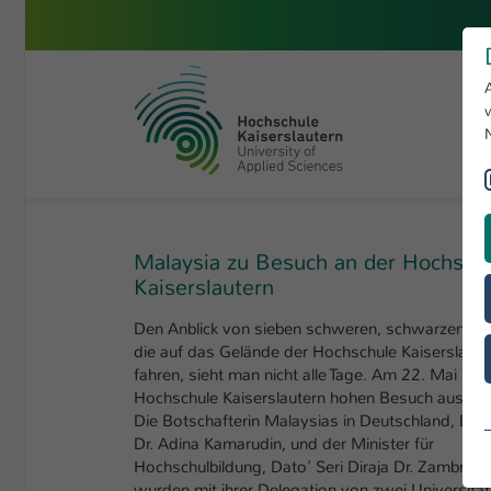
Zum Hauptinhalt springen
Hochschule Kaiserslautern
Sie sind hier:
Hochschule
Aktuelles
Menschen und Projek
Malaysia zu Besuch an der Hochsch
Kaiserslautern
Den Anblick von sieben schweren, schwarzen Li
die auf das Gelände der Hochschule Kaiserslaute
fahren, sieht man nicht alle Tage. Am 22. Mai beg
Hochschule Kaiserslautern hohen Besuch aus Ma
Die Botschafterin Malaysias in Deutschland, Dat
Dr. Adina Kamarudin, und der Minister für
Hochschulbildung, Dato' Seri Diraja Dr. Zambry A
wurden mit ihrer Delegation von zwei Universitä