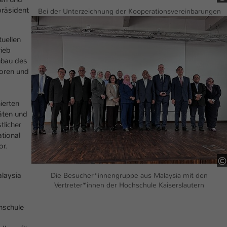
einwandfrei funktioniert.
präsident
Bei der Unterzeichnung der Kooperationsvereinbarungen
Show larger version
Name
Cookie-Informationen anzeigen
cookie_optin
uellen
Anbieter
TYPO3
Marketing
ieb
ubau des
Diese Cookies werden verwendet um das Nutzungsverhalten der
Laufzeit
1 Jahr
soren und
Besucher auf der Website nachzuverfolgen. Die erhobenen Daten
werden anonymisiert und ausschließlich für interne Zwecke
Dieses Cookie wird verwendet, um Ihre Cookie-
Zweck
verwendet.
Einstellungen für diese Website zu speichern.
ierten
äten und
Name
Cookie-Informationen anzeigen
_pk_*.*
tlicher
Name
SgCookieOptin.lastPreferences
ational
Anbieter
Hochschule Kaiserslautern
Externe Inhalte
or.
Anbieter
TYPO3
Wir verwenden auf unserer Website externe Inhalte (Youtube,
Laufzeit
7 Tage
Vimeo, Issuu), um Ihnen zusätzliche Informationen anzubieten.
Laufzeit
alaysia
1 Jahr
Die Besucher*innengruppe aus Malaysia mit den
Cookie von Matomo für Website-Analysen.
Vertreter*innen der Hochschule Kaiserslautern
Zweck
Erzeugt statistische Daten darüber, wie der
Dieser Wert speichert Ihre Consent-
Besucher die Website nutzt.
chschule
Einstellungen. Unter anderem eine zufällig
Zweck
generierte ID, für die historische Speicherung