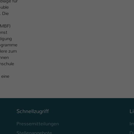
dlage für
Ihrer vorgenommen Einstellungen, falls der
ouble
Webseiten-Betreiber dies eingestellt hat.
. Die
BMBF)
Name
fe_typo_user / PHPSESSID
enst
tigung
Anbieter
TYPO3
Programme
ndere zum
Laufzeit
1 Woche
önnen
hschule
Dieses Cookie ist ein Standard-Session-Cookie
von TYPO3. Es speichert im Fall eines Intranet-
 eine
Zweck
Logins die Session-ID. So kann der eingeloggte
Benutzer wiedererkannt werden und es wird
ihm Zugang zu geschützten Bereichen gewährt.
Schnellzugriff
L
Name
be_typo_user
Pressemitteilungen
I
Anbieter
TYPO3
Stellenangebote
D