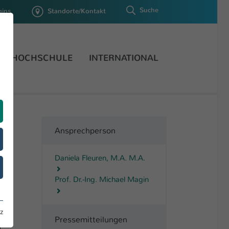
Suche
gins
Standorte/Kontakt
HOCHSCHULE
INTERNATIONAL
Ansprechperson
Daniela Fleuren, M.A. M.A.
Prof. Dr.-Ing. Michael Magin
z
Pressemitteilungen
Daniela Fleuren