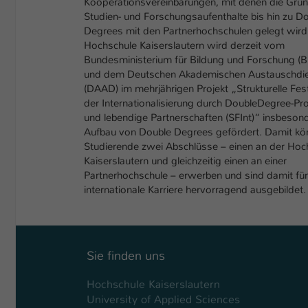
Kooperationsvereinbarungen, mit denen die Grun
Studien- und Forschungsaufenthalte bis hin zu D
Degrees mit den Partnerhochschulen gelegt wird
Hochschule Kaiserslautern wird derzeit vom
Bundesministerium für Bildung und Forschung (
und dem Deutschen Akademischen Austauschdi
(DAAD) im mehrjährigen Projekt „Strukturelle Fes
der Internationalisierung durch DoubleDegree-
und lebendige Partnerschaften (SFInt)“ insbeso
Aufbau von Double Degrees gefördert. Damit k
Studierende zwei Abschlüsse – einen an der Hoc
Kaiserslautern und gleichzeitig einen an einer
Partnerhochschule – erwerben und sind damit für
internationale Karriere hervorragend ausgebildet.
Sie finden uns
Hochschule Kaiserslautern
University of Applied Sciences