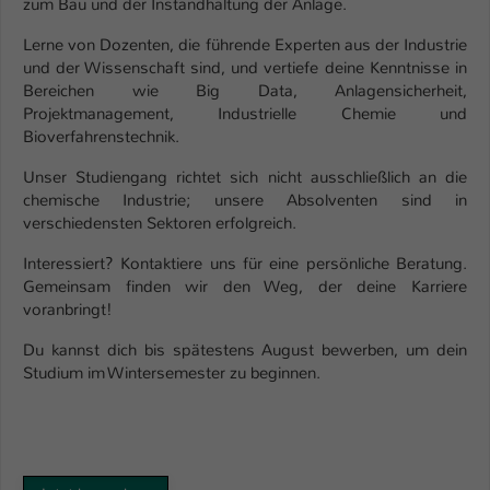
zum Bau und der Instandhaltung der Anlage.
Name
be_typo_user
Lerne von Dozenten, die führende Experten aus der Industrie
und der Wissenschaft sind, und vertiefe deine Kenntnisse in
Anbieter
TYPO3
Bereichen wie Big Data, Anlagensicherheit,
Projektmanagement, Industrielle Chemie und
Laufzeit
1 Tag
Bioverfahrenstechnik.
Unser Studiengang richtet sich nicht ausschließlich an die
Dieser Cookie teilt der Webseite mit, ob
chemische Industrie; unsere Absolventen sind in
ein Besucher im Typo3-Backend
Zweck
verschiedensten Sektoren erfolgreich.
angemeldet ist und Rechte besitzt diese
zu verwalten.
Interessiert? Kontaktiere uns für eine persönliche Beratung.
Gemeinsam finden wir den Weg, der deine Karriere
voranbringt!
Du kannst dich bis spätestens August bewerben, um dein
Studium im Wintersemester zu beginnen.