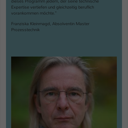
dieses Programm jedem, der seine technische
Expertise vertiefen und gleichzeitig beruflich
vorankommen möchte."
Franziska Kleinmagd, Absolventin Master
Prozesstechnik