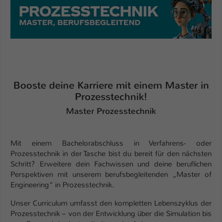
Einstellungen. Unter anderem eine zufällig
generierte ID, für die historische
Zweck
Speicherung Ihrer vorgenommen
Einstellungen, falls der Webseiten-
Betreiber dies eingestellt hat.
Name
fe_typo_user / PHPSESSID
Booste deine Karriere mit einem Master in
Prozesstechnik!
Anbieter
TYPO3
Master Prozesstechnik
Laufzeit
1 Woche
Dieses Cookie ist ein Standard-Session-
Mit einem Bachelorabschluss in Verfahrens- oder
Cookie von TYPO3. Es speichert im Fall
Prozesstechnik in der Tasche bist du bereit für den nächsten
Schritt? Erweitere dein Fachwissen und deine beruflichen
eines Intranet-Logins die Session-ID. So
Perspektiven mit unserem berufsbegleitenden „Master of
Zweck
kann der eingeloggte Benutzer
Engineering“ in Prozesstechnik.
wiedererkannt werden und es wird ihm
Zugang zu geschützten Bereichen
Unser Curriculum umfasst den kompletten Lebenszyklus der
gewährt.
Prozesstechnik – von der Entwicklung über die Simulation bis