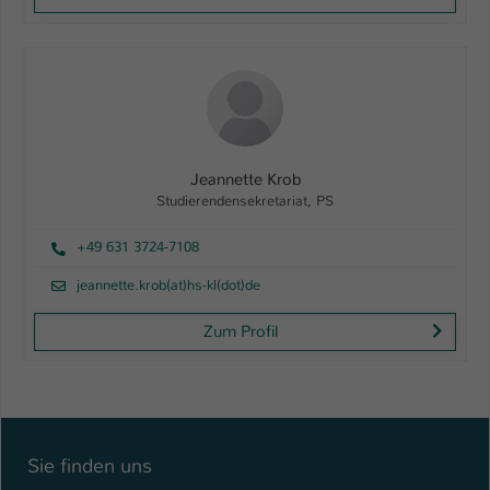
Jeannette Krob
Studierendensekretariat, PS
+49 631 3724-7108
jeannette.krob(at)hs-kl(dot)de
Zum Profil
Sie finden uns