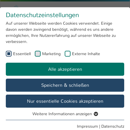
Zum Hauptinhalt springen
Menu
Hochschule Kaiserslautern
Datenschutzeinstellungen
Studium
Open submenu
8
Auf unserer Webseite werden Cookies verwendet. Einige
davon werden zwingend benötigt, während es uns andere
Sie sind hier:
Forschung
Open submenu
4
Miriam Würkner, M.A.
Profil
ermöglichen, Ihre Nutzererfahrung auf unserer Webseite zu
verbessern.
Hochschule
Open submenu
8
Miriam Würkner, M.A.
Essentiell
Marketing
Externe Inhalte
International
Open submenu
8
Alle akzeptieren
Übersicht
Projekte
Speichern & schließen
Tätigkeiten
Digital Engineering, gemeinsamer Ausschuss mit IMST
Nur essentielle Cookies akzeptieren
Gleichstellungsbeauftragte FB AING
Weitere Informationen anzeigen
Studiengangskoordinatorin
Essentiell
Essentielle Cookies werden für grundlegende Funktionen
Impressum
|
Datenschutz