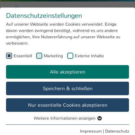
Zum Hauptinhalt springen
Menu
Hochschule Kaiserslautern
Datenschutzeinstellungen
Studium
Open submenu
8
Auf unserer Webseite werden Cookies verwendet. Einige
davon werden zwingend benötigt, während es uns andere
Sie sind hier:
Forschung
Open submenu
4
Labore
ermöglichen, Ihre Nutzererfahrung auf unserer Webseite zu
verbessern.
Hochschule
Open submenu
8
Fachbereich
Essentiell
Marketing
Externe Inhalte
International
Open submenu
8
Angewandte Ingenieurwissenschaften
Alle akzeptieren
Übersicht
Studieninteressierte
Studierende
Speichern & schließen
Labor H 2.083 - Grundlagen der
Nur essentielle Cookies akzeptieren
Bildverarbeitung
Weitere Informationen anzeigen
Forschungsthemen
Essentiell
Optische Inspektion
Essentielle Cookies werden für grundlegende Funktionen
Impressum
|
Datenschutz