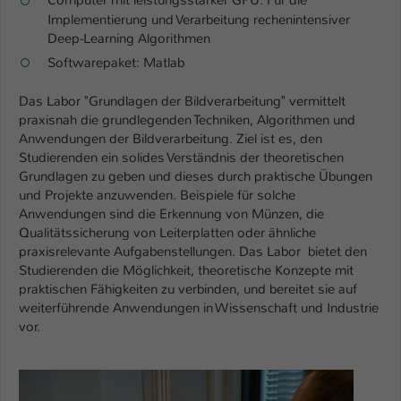
Einstellungen. Unter anderem eine zufällig
Implementierung und Verarbeitung rechenintensiver
generierte ID, für die historische
Zweck
Deep-Learning Algorithmen
Speicherung Ihrer vorgenommen
Softwarepaket: Matlab
Einstellungen, falls der Webseiten-
Betreiber dies eingestellt hat.
Das Labor "Grundlagen der Bildverarbeitung" vermittelt
praxisnah die grundlegenden Techniken, Algorithmen und
Anwendungen der Bildverarbeitung. Ziel ist es, den
Name
fe_typo_user / PHPSESSID
Studierenden ein solides Verständnis der theoretischen
Grundlagen zu geben und dieses durch praktische Übungen
Anbieter
TYPO3
und Projekte anzuwenden. Beispiele für solche
Anwendungen sind die Erkennung von Münzen, die
Laufzeit
1 Woche
Qualitätssicherung von Leiterplatten oder ähnliche
praxisrelevante Aufgabenstellungen. Das Labor bietet den
Dieses Cookie ist ein Standard-Session-
Studierenden die Möglichkeit, theoretische Konzepte mit
Cookie von TYPO3. Es speichert im Fall
praktischen Fähigkeiten zu verbinden, und bereitet sie auf
eines Intranet-Logins die Session-ID. So
weiterführende Anwendungen in Wissenschaft und Industrie
Zweck
kann der eingeloggte Benutzer
vor.
wiedererkannt werden und es wird ihm
Zugang zu geschützten Bereichen
gewährt.
Show larger version for: