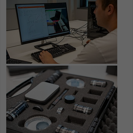
Name
be_typo_user
Anbieter
TYPO3
Laufzeit
1 Tag
Dieser Cookie teilt der Webseite mit, ob
ein Besucher im Typo3-Backend
Zweck
angemeldet ist und Rechte besitzt diese
Show larger version for:
zu verwalten.