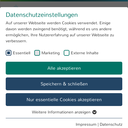
Zum Hauptinhalt springen
Menu
Hochschule Kaiserslautern
Datenschutzeinstellungen
Studium
Open submenu
8
Auf unserer Webseite werden Cookies verwendet. Einige
davon werden zwingend benötigt, während es uns andere
Sie sind hier:
Forschung
Open submenu
4
Angewandte Ingenieurwissenschaften
ermöglichen, Ihre Nutzererfahrung auf unserer Webseite zu
verbessern.
Hochschule
Open submenu
8
Fachbereich
Essentiell
Marketing
Externe Inhalte
International
Open submenu
8
Angewandte Ingenieurwissenschaften
Alle akzeptieren
Übersicht
Studieninteressierte
Studierende
Speichern & schließen
Forschungsaktivitäten im Fachbereich
Nur essentielle Cookies akzeptieren
Angewandte Ingenieurwissenschaften
Weitere Informationen anzeigen
Im Fachbereich Angewandte Ingenieurwissenschaft gibt es
Essentiell
zahlreiche Forschungsaktivitäten.
Essentielle Cookies werden für grundlegende Funktionen
Impressum
|
Datenschutz