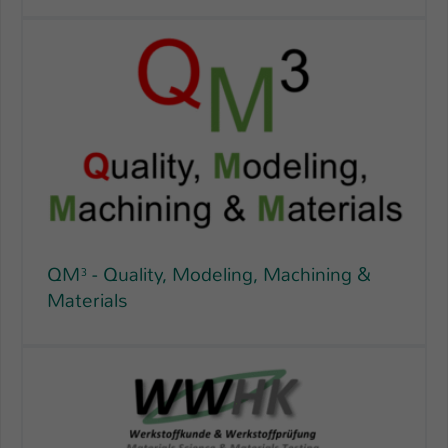
Name
be_typo_user
Anbieter
TYPO3
Laufzeit
1 Tag
Dieser Cookie teilt der Webseite mit, ob
ein Besucher im Typo3-Backend
Zweck
angemeldet ist und Rechte besitzt diese
zu verwalten.
QM³ - Quality, Modeling, Machining &
Materials