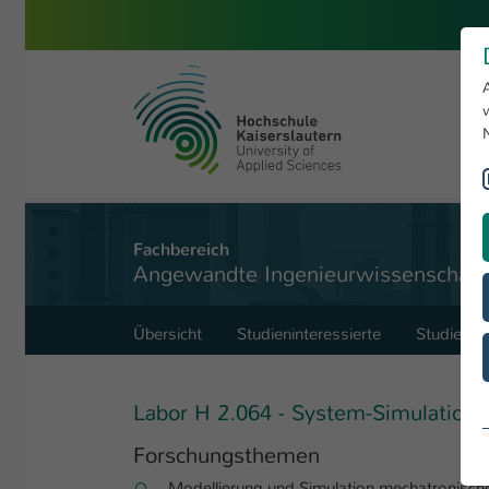
Zum Hauptinhalt springen
Hochschule Kaiserslautern
Sie sind hier:
H 2.064
Angewandte Ingenieurwissenschaften
Labore
Fachbereich
Angewandte Ingenieurwissenschaft
Übersicht
Studieninteressierte
Studieren
Labor H 2.064 - System-Simulation
Forschungsthemen
Modellierung und Simulation mechatronisc