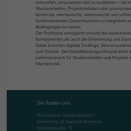
entwerfen, umzusetzen und zu evaluieren – sei e
Masterarbeiten, Projektmodulen oder praxisorie
lernen sie, mechanische, elektronische und sof
funktionierenden Gesamtsystem zu integrieren un
Bedingungen zu testen.
Der Prüfstand ermöglicht sowohl die experimente
Komponenten als auch die Entwicklung und Erpr
Dabei kommen digitale Zwillinge, Sensorsystem
zum Einsatz. Der Viertelfahrzeugprüfstand dient
Lehrinstrument für Studienarbeiten und Projekte 
Mechatronik.
Sie finden uns
Hochschule Kaiserslautern
University of Applied Sciences
Schoenstraße 11