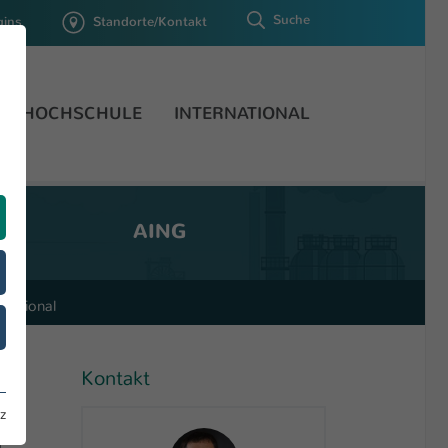
Suche
gins
Standorte/Kontakt
HOCHSCHULE
INTERNATIONAL
AING
rnational
Kontakt
z