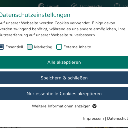
English
Fachbereiche
Lo
Datenschutzeinstellungen
Auf unserer Webseite werden Cookies verwendet. Einige davon
werden zwingend benötigt, während es uns andere ermöglichen, Ihre
STUDIUM
FORSCHUNG
Nutzererfahrung auf unserer Webseite zu verbessern.
Essentiell
Marketing
Externe Inhalte
Alle akzeptieren
en
Speichern & schließen
de
Team & Ansprechpartner
Labore
Forschung
Inte
Nur essentielle Cookies akzeptieren
Weitere Informationen anzeigen
Show larger version for:
Essentiell
Essentielle Cookies werden für grundlegende Funktionen der
Impressum
|
Datenschut
Webseite benötigt. Dadurch ist gewährleistet, dass die Webseite
her Systeme