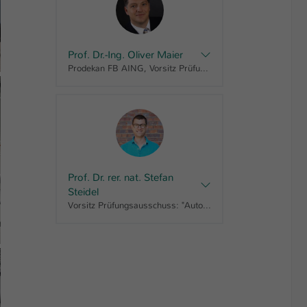
Prof. Dr.-Ing. Oliver Maier
Prodekan FB AING, Vorsitz Prüfungsausschuss: "Digital Engineering, Bachelor" "Digital Engineering berufsbegleitend, Master" "Digital Engineering - dual, Bachelor", Fachbereichsrat AING, Lehrbeauftragter BbB FB AING, Prüfungsausschuss AING Bachelor, Vorsitzender Prüfungsausschuss DE
Prof. Dr. rer. nat. Stefan
Steidel
Vorsitz Prüfungsausschuss: "Automatisierungstechnik, Bachelor" "Elektrotechnik - ausbildungsintegriert, Bachelor" "Elektrotechnik, Bachelor" "Elektrotechnik - berufsbegleitend, Bachelor" "Elektrotechnik - dual, Bachelor" "Energie-Ingenieurwesen, Bachelor" "Energie-Ingenieurwesen - dual, Bachelor" "Industrial Engineering, Bachelor" "Maschinenbau - ausbildungsintegriert, Bachelor" "Maschinenbau, Bachelor" "Maschinenbau - berufsbegleitend, Bachelor" "Maschinenbau - dual, Bachelor" "Mechanical Engineering, Bachelor" "Mechatronik - ausbildungsintegriert, Bachelor" "Mechatronik, Bachelor" "Mechatronik - berufsbegleitend, Bachelor" "Mechatronik - dual, Bachelor" "Prozessingenieurwesen, Bachelor" "Wirtschaftsingenieurwesen, Bachelor" "Wirtschaftsingenieurwesen-dual, Bachelor" " Wirtschaftsingenieurwesen - berufsbegleitend, Bachelor", Fachbereichsrat AING, Prüfungsausschuss AING Bachelor, Prüfungsausschuss AING Master