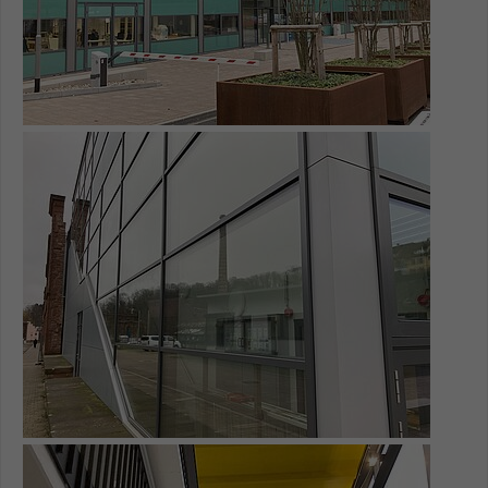
Name
be_typo_user
Anbieter
TYPO3
Laufzeit
1 Tag
Show larger version for:
Dieser Cookie teilt der Webseite mit, ob
ein Besucher im Typo3-Backend
Zweck
angemeldet ist und Rechte besitzt diese
zu verwalten.
Show larger version for: