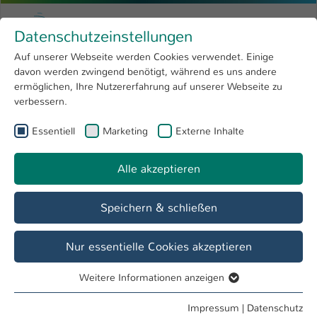
Zum Hauptinhalt springen
Menu
Hochschule Kaiserslautern
Datenschutzeinstellungen
Studium
Open submenu
8
Auf unserer Webseite werden Cookies verwendet. Einige
davon werden zwingend benötigt, während es uns andere
Sie sind hier:
Forschung
Open submenu
4
Labore
ermöglichen, Ihre Nutzererfahrung auf unserer Webseite zu
verbessern.
Hochschule
Open submenu
8
Fachbereich
Essentiell
Marketing
Externe Inhalte
International
Open submenu
8
Angewandte Ingenieurwissenschaften
Alle akzeptieren
Übersicht
Studieninteressierte
Studierende
Speichern & schließen
Labor H 2.051-2.053 - Mikropozessorlabor
Nur essentielle Cookies akzeptieren
Lehre
Weitere Informationen anzeigen
Programmierung von Mikrocontrollern
Essentiell
Essentielle Cookies werden für grundlegende Funktionen
Maschinennahes Programmieren (Interrupts, Device-
Impressum
|
Datenschutz