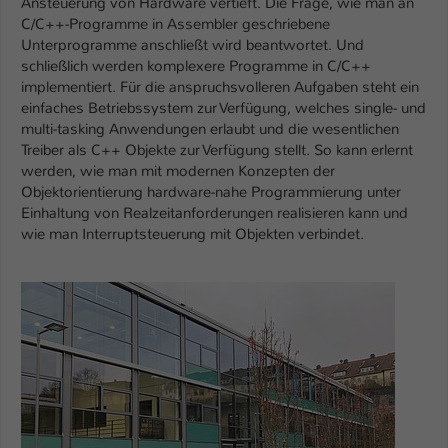
Ansteuerung von Hardware vertieft. Die Frage, wie man an
Einstellungen. Unter anderem eine zufällig
C/C++-Programme in Assembler geschriebene
generierte ID, für die historische
Zweck
Unterprogramme anschließt wird beantwortet. Und
Speicherung Ihrer vorgenommen
schließlich werden komplexere Programme in C/C++
Einstellungen, falls der Webseiten-
implementiert. Für die anspruchsvolleren Aufgaben steht ein
Betreiber dies eingestellt hat.
einfaches Betriebssystem zur Verfügung, welches single- und
multi-tasking Anwendungen erlaubt und die wesentlichen
Treiber als C++ Objekte zur Verfügung stellt. So kann erlernt
Name
fe_typo_user / PHPSESSID
werden, wie man mit modernen Konzepten der
Objektorientierung hardware-nahe Programmierung unter
Anbieter
TYPO3
Einhaltung von Realzeitanforderungen realisieren kann und
wie man Interruptsteuerung mit Objekten verbindet.
Laufzeit
1 Woche
Dieses Cookie ist ein Standard-Session-
Show larger version for:
Cookie von TYPO3. Es speichert im Fall
eines Intranet-Logins die Session-ID. So
Zweck
kann der eingeloggte Benutzer
wiedererkannt werden und es wird ihm
Zugang zu geschützten Bereichen
gewährt.