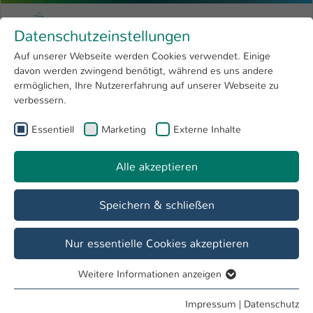
Zum Hauptinhalt springen
Menu
Hochschule Kaiserslautern
Datenschutzeinstellungen
Studium
Open submenu
8
Auf unserer Webseite werden Cookies verwendet. Einige
davon werden zwingend benötigt, während es uns andere
Sie sind hier:
Forschung
Open submenu
4
Labore
ermöglichen, Ihre Nutzererfahrung auf unserer Webseite zu
verbessern.
Hochschule
Open submenu
8
Fachbereich
Essentiell
Marketing
Externe Inhalte
International
Open submenu
8
Angewandte Ingenieurwissenschaften
Alle akzeptieren
Übersicht
Studieninteressierte
Studierende
Speichern & schließen
Labor H 0.080 - Klimatisierter Messraum mit
Nur essentielle Cookies akzeptieren
schwingungsisoliertem Boden
Weitere Informationen anzeigen
Forschungsthemen
Essentiell
Hochgenaue Produkt- und Bauteilvermessung
Essentielle Cookies werden für grundlegende Funktionen
Impressum
|
Datenschutz