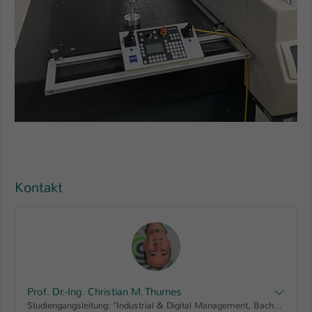
Kontakt
Prof. Dr.-Ing. Christian M. Thurnes
Studiengangsleitung: "Industrial & Digital Management, Bachelor" "Innovations-Management, Master" "Technische Betriebswirtschaft, Bachelor" "Wirtschaftsingenieurwesen, Bachelor" "Wirtschaftsingenieurwesen-dual, Bachelor" "Wirtschaftsingenieurwesen - Logistik & Produktionsmanagement, Master", Vorsitz Prüfungsausschuss "Wirtschaftsingenieurwesen - Logistik & Produktionsmanagement, Master", Beauftragter für Gründungsfragen FB BW FB AING, Fachkommission BW Bachelor Betriebswirtschaft (Fernstudiengang), Fachkommission BW MBA-Fernstudiengänge, Prüfungsausschuss BW MBA-Fernstudiengänge, Prüfungsausschuss Master WLP