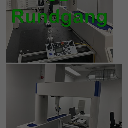
Name
be_typo_user
Anbieter
TYPO3
Laufzeit
1 Tag
Dieser Cookie teilt der Webseite mit, ob
ein Besucher im Typo3-Backend
Zweck
angemeldet ist und Rechte besitzt diese
zu verwalten.