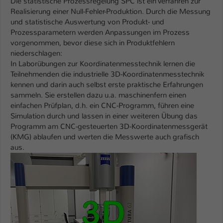
Die statistische Prozessregelung SPC ist ein Verfahren zur
Einstellungen. Unter anderem eine zufällig
Realisierung einer Null-Fehler-Produktion. Durch die Messung
generierte ID, für die historische
Zweck
und statistische Auswertung von Produkt- und
Speicherung Ihrer vorgenommen
Prozessparametern werden Anpassungen im Prozess
Einstellungen, falls der Webseiten-
vorgenommen, bevor diese sich in Produktfehlern
Betreiber dies eingestellt hat.
niederschlagen:
In Laborübungen zur Koordinatenmesstechnik lernen die
Teilnehmenden die industrielle 3D-Koordinatenmesstechnik
Name
fe_typo_user / PHPSESSID
kennen und darin auch selbst erste praktische Erfahrungen
sammeln. Sie erstellen dazu u.a. maschinenfern einen
Anbieter
TYPO3
einfachen Prüfplan, d.h. ein CNC-Programm, führen eine
Simulation durch und lassen in einer weiteren Übung das
Laufzeit
1 Woche
Programm am CNC-gesteuerten 3D-Koordinatenmessgerät
(KMG) ablaufen und werten die Messwerte auch grafisch
Dieses Cookie ist ein Standard-Session-
aus.
Cookie von TYPO3. Es speichert im Fall
eines Intranet-Logins die Session-ID. So
Zweck
kann der eingeloggte Benutzer
wiedererkannt werden und es wird ihm
Zugang zu geschützten Bereichen
gewährt.