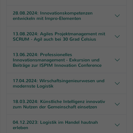
Einstellungen. Unter anderem eine zufällig
generierte ID, für die historische
Zweck
28.08.2024: Innovationskompetenzen
Speicherung Ihrer vorgenommen
entwickeln mit Impro-Elementen
Einstellungen, falls der Webseiten-
Betreiber dies eingestellt hat.
13.08.2024: Agiles Projektmanagement mit
SCRUM - Agil auch bei 30 Grad Celsius
Name
fe_typo_user / PHPSESSID
13.06.2024: Professionelles
Anbieter
TYPO3
Innovationsmanagement - Exkursion und
Beiträge zur ISPIM Innovation Conference
Laufzeit
1 Woche
17.04.2024: Wirschaftsingenieurwesen und
Dieses Cookie ist ein Standard-Session-
modernste Logistik
Cookie von TYPO3. Es speichert im Fall
eines Intranet-Logins die Session-ID. So
18.03.2024: Künstliche Intelligenz innovativ
Zweck
kann der eingeloggte Benutzer
zum Nutzen der Gemeinschaft einsetzen
wiedererkannt werden und es wird ihm
Zugang zu geschützten Bereichen
04.12.2023: Logistik im Handel hautnah
gewährt.
erleben