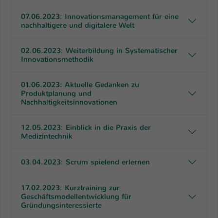
07.06.2023: Innovationsmanagement für eine
Name
be_typo_user
nachhaltigere und digitalere Welt
Anbieter
TYPO3
02.06.2023: Weiterbildung in Systematischer
Laufzeit
1 Tag
Innovationsmethodik
Dieser Cookie teilt der Webseite mit, ob
01.06.2023: Aktuelle Gedanken zu
ein Besucher im Typo3-Backend
Produktplanung und
Zweck
angemeldet ist und Rechte besitzt diese
Nachhaltigkeitsinnovationen
zu verwalten.
12.05.2023: Einblick in die Praxis der
Medizintechnik
03.04.2023: Scrum spielend erlernen
17.02.2023: Kurztraining zur
Geschäftsmodellentwicklung für
Gründungsinteressierte