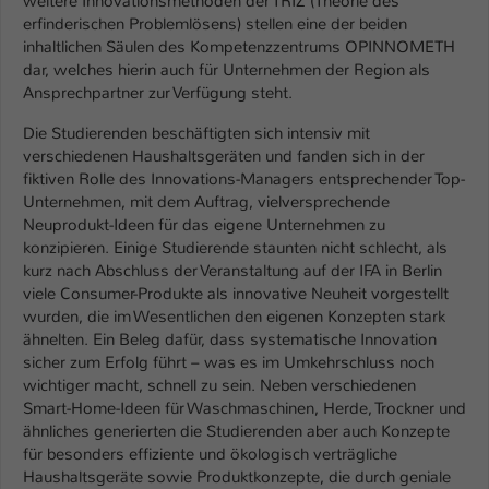
weitere Innovationsmethoden der TRIZ (Theorie des
erfinderischen Problemlösens) stellen eine der beiden
Name
be_typo_user
inhaltlichen Säulen des Kompetenzzentrums OPINNOMETH
dar, welches hierin auch für Unternehmen der Region als
Anbieter
TYPO3
Ansprechpartner zur Verfügung steht.
Laufzeit
1 Tag
Die Studierenden beschäftigten sich intensiv mit
verschiedenen Haushaltsgeräten und fanden sich in der
fiktiven Rolle des Innovations-Managers entsprechender Top-
Dieser Cookie teilt der Webseite mit, ob
Unternehmen, mit dem Auftrag, vielversprechende
ein Besucher im Typo3-Backend
Zweck
Neuprodukt-Ideen für das eigene Unternehmen zu
angemeldet ist und Rechte besitzt diese
konzipieren. Einige Studierende staunten nicht schlecht, als
zu verwalten.
kurz nach Abschluss der Veranstaltung auf der IFA in Berlin
viele Consumer-Produkte als innovative Neuheit vorgestellt
wurden, die im Wesentlichen den eigenen Konzepten stark
ähnelten. Ein Beleg dafür, dass systematische Innovation
sicher zum Erfolg führt – was es im Umkehrschluss noch
wichtiger macht, schnell zu sein. Neben verschiedenen
Smart-Home-Ideen für Waschmaschinen, Herde, Trockner und
ähnliches generierten die Studierenden aber auch Konzepte
für besonders effiziente und ökologisch verträgliche
Haushaltsgeräte sowie Produktkonzepte, die durch geniale