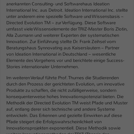
Einstellungen. Unter anderem eine zufällig
anerkannten Consulting- und Softwarehaus Ideation
generierte ID, für die historische
International Inc. aus Detroit. Ideation International Inc. stellte
Zweck
Speicherung Ihrer vorgenommen
unter anderem eine spezielle Software und Wissensbasis –
Einstellungen, falls der Webseiten-
Directed Evolution TM – zur Verfügung. Diese Software
Betreiber dies eingestellt hat.
umfasst viele Wissenselemente der TRIZ-Master Boris Zlotin,
Alla Zusmann und weiterer Experten der systematischen
Innovation. Zur Einführung stellte Dr. Frank Zeihsel vom
Name
fe_typo_user / PHPSESSID
Beratungshaus Synnovating aus Kaiserslautern – Partner
von Ideation International in Deutschland – wesentliche
Anbieter
TYPO3
Elemente des Vorgehens vor und berichtete einige Success-
Stories internationaler Unternehmen.
Laufzeit
1 Woche
Im weiteren Verlauf führte Prof. Thurnes die Studierenden
durch den Prozess der gerichteten Evolution, um innovative
Dieses Cookie ist ein Standard-Session-
Produkte zu schaffen, die nicht zufälligerweise, sondern
Cookie von TYPO3. Es speichert im Fall
konsequenterweise hohes Innovationspotenzial bieten. Die
eines Intranet-Logins die Session-ID. So
Methodik der Directed Evolution TM weist Pfade und Muster
Zweck
kann der eingeloggte Benutzer
auf, entlang derer sich technische und andere Systeme
wiedererkannt werden und es wird ihm
entwickeln. Das Erkennen und gezielte Einwirken auf diese
Zugang zu geschützten Bereichen
Pfade steigert die Erfolgswahrscheinlichkeit von
gewährt.
Innovationsprojekten exponentiell. Diese Methodik sowie