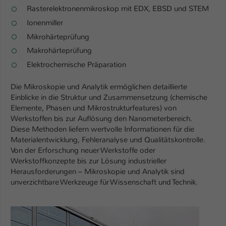
Einstellungen. Unter anderem eine zufällig
Rasterelektronenmikroskop mit EDX, EBSD und STEM
generierte ID, für die historische
Zweck
Ionenmiller
Speicherung Ihrer vorgenommen
Einstellungen, falls der Webseiten-
Mikrohärteprüfung
Betreiber dies eingestellt hat.
Makrohärteprüfung
Elektrochemische Präparation
Name
fe_typo_user / PHPSESSID
Die Mikroskopie und Analytik ermöglichen detaillierte
Einblicke in die Struktur und Zusammensetzung (chemische
Anbieter
TYPO3
Elemente, Phasen und Mikrostrukturfeatures) von
Werkstoffen bis zur Auflösung den Nanometerbereich.
Laufzeit
1 Woche
Diese Methoden liefern wertvolle Informationen für die
Materialentwicklung, Fehleranalyse und Qualitätskontrolle.
Dieses Cookie ist ein Standard-Session-
Von der Erforschung neuer Werkstoffe oder
Cookie von TYPO3. Es speichert im Fall
Werkstoffkonzepte bis zur Lösung industrieller
eines Intranet-Logins die Session-ID. So
Herausforderungen – Mikroskopie und Analytik sind
Zweck
kann der eingeloggte Benutzer
unverzichtbare Werkzeuge für Wissenschaft und Technik.
wiedererkannt werden und es wird ihm
Zugang zu geschützten Bereichen
Show larger version for:
gewährt.