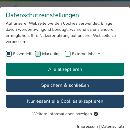
Zum Hauptinhalt springen
Menu
Hochschule Kaiserslautern
Datenschutzeinstellungen
Studium
Open submenu
8
Auf unserer Webseite werden Cookies verwendet. Einige
davon werden zwingend benötigt, während es uns andere
Sie sind hier:
Forschung
Open submenu
4
Labore
ermöglichen, Ihre Nutzererfahrung auf unserer Webseite zu
verbessern.
Hochschule
Open submenu
8
Fachbereich
Essentiell
Marketing
Externe Inhalte
International
Open submenu
8
Angewandte Ingenieurwissenschaften
Alle akzeptieren
Übersicht
Studieninteressierte
Studierende
Speichern & schließen
Labor H 0.014, H 0.017 - Werkstoffprüfung
Nur essentielle Cookies akzeptieren
Forschungsthemen
Weitere Informationen anzeigen
Mikroskopie
Essentiell
Essentielle Cookies werden für grundlegende Funktionen
Analytik
Impressum
|
Datenschutz