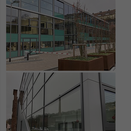
Name
be_typo_user
Anbieter
TYPO3
Laufzeit
1 Tag
Dieser Cookie teilt der Webseite mit, ob
ein Besucher im Typo3-Backend
Zweck
angemeldet ist und Rechte besitzt diese
zu verwalten.
Show larger version for: