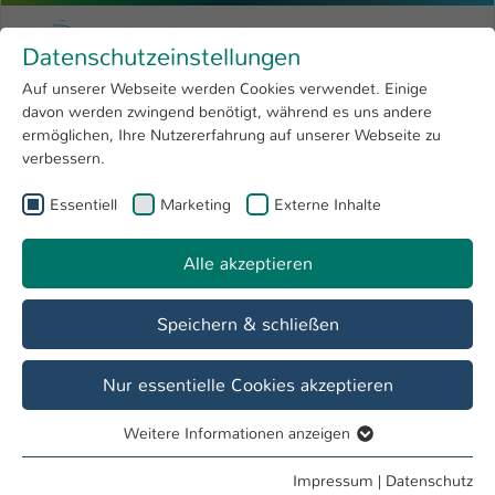
Zum Hauptinhalt springen
Menu
Hochschule Kaiserslautern
Datenschutzeinstellungen
Studium
Open submenu
8
Auf unserer Webseite werden Cookies verwendet. Einige
davon werden zwingend benötigt, während es uns andere
Sie sind hier:
Forschung
Open submenu
4
Labore
ermöglichen, Ihre Nutzererfahrung auf unserer Webseite zu
verbessern.
Hochschule
Open submenu
8
Fachbereich
Essentiell
Marketing
Externe Inhalte
International
Open submenu
8
Angewandte Ingenieurwissenschaften
Alle akzeptieren
Übersicht
Studieninteressierte
Studierende
Speichern & schließen
Labor H 0.009 - Werkstoffprüfung
Nur essentielle Cookies akzeptieren
Forschungsthemen
Weitere Informationen anzeigen
Zugprüfung
Essentiell
Essentielle Cookies werden für grundlegende Funktionen
Ermüdungsprüfung (hochfrequent)
Impressum
|
Datenschutz