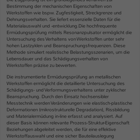
Einstellungen. Unter anderem eine zufällig
Bestimmung der mechanischen Eigenschaften von
generierte ID, für die historische
Zweck
Werkstoffen wie bspw. Zugfestigkeit, Streckgrenze und
Speicherung Ihrer vorgenommen
Dehnungsverhalten. Sie liefert essenzielle Daten für die
Einstellungen, falls der Webseiten-
Materialauswahl und -entwicklung.Die hochfrequente
Betreiber dies eingestellt hat.
Ermüdungsprüfung mittels Resonanzpulsator ermöglicht die
Untersuchung des Verhaltens von Werkstoffen unter sehr
hohen Lastzyklen und Beanspruchungsfrequenzen. Diese
Name
fe_typo_user / PHPSESSID
Methode simuliert realistische Belastungsszenarien, um die
Lebensdauer und das Schädigungsverhalten von
Anbieter
TYPO3
Werkstoffen präzise zu bewerten.
Laufzeit
1 Woche
Die instrumentierte Ermüdungsprüfung an metallischen
Werkstoffen ermöglicht die detaillierte Untersuchung des
Dieses Cookie ist ein Standard-Session-
Schädigungs- und Verformungsverhaltens unter zyklischer
Beanspruchung. Durch den Einsatz hochsensibler
Cookie von TYPO3. Es speichert im Fall
Messtechnik werden Veränderungen wie elastisch-plastische
eines Intranet-Logins die Session-ID. So
Deformationen (mikrostrukturelle Degradation), Rissbildung
Zweck
kann der eingeloggte Benutzer
und Materialermüdung in-line erfasst und analysiert. Auf
wiedererkannt werden und es wird ihm
dieser Basis können relevante Prozess-Struktur-Eigenschaft
Zugang zu geschützten Bereichen
Beziehungen abgeleitet werden, die für eine effektive
gewährt.
Werkstoffauswahl und eine sicher Bauteilauslegung