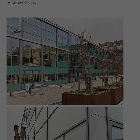
essenziell sind.
Name
be_typo_user
Show larger version for:
Anbieter
TYPO3
Laufzeit
1 Tag
Dieser Cookie teilt der Webseite mit, ob
ein Besucher im Typo3-Backend
Zweck
angemeldet ist und Rechte besitzt diese
zu verwalten.
Show larger version for: