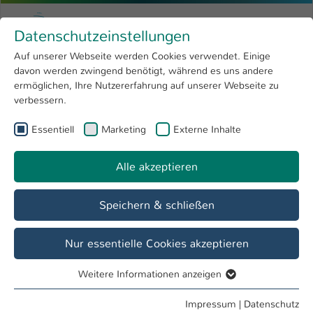
Zum Hauptinhalt springen
Menu
Hochschule Kaiserslautern
Datenschutzeinstellungen
Studium
Open submenu
8
Auf unserer Webseite werden Cookies verwendet. Einige
davon werden zwingend benötigt, während es uns andere
Sie sind hier:
Forschung
Open submenu
4
EMSy - AG Embedded Mechatronic Systems
ermöglichen, Ihre Nutzererfahrung auf unserer Webseite zu
verbessern.
Hochschule
Open submenu
8
AG Embedded Mechatronic Systems - EMSy
Essentiell
Marketing
Externe Inhalte
International
Open submenu
8
Alle akzeptieren
Übersicht
Team
Labor
Lehre
Speichern & schließen
Studentische Arbeiten
Nur essentielle Cookies akzeptieren
Wir bieten ständig studentische Arbeiten -
Projektarbeit
,
Praxisphase
,
Bachelorarbeit
,
Forschungsmodule
und
Masterarbeit
.
Weitere Informationen anzeigen
Essentiell
In der Regel sind die Arbeiten in unsere aktuellen
Essentielle Cookies werden für grundlegende Funktionen
Impressum
|
Datenschutz