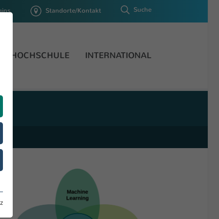
Suche
gins
Standorte/Kontakt
HOCHSCHULE
INTERNATIONAL
ng.
z