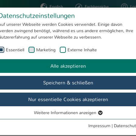
English
Fachbereiche
Lo
Datenschutzeinstellungen
Auf unserer Webseite werden Cookies verwendet. Einige davon
werden zwingend benötigt, während es uns andere ermöglichen, Ihre
STUDIUM
FORSCHUNG
Nutzererfahrung auf unserer Webseite zu verbessern.
Essentiell
Marketing
Externe Inhalte
Forschung
EMSy - AG Embedded Mechatronic Systems
Alle akzeptieren
s - EMSy
Speichern & schließen
schung
Veröffentlichungen
Studentische Arbeiten
Nur essentielle Cookies akzeptieren
Weitere Informationen anzeigen
Essentiell
Sy) beschäftigen wir uns mit der Entwicklung intelligenter,
Essentielle Cookies werden für grundlegende Funktionen der
on Antriebstechnik, Sensorik, Embedded Systems und Machine Learni
Impressum
|
Datenschut
Webseite benötigt. Dadurch ist gewährleistet, dass die Webseite
entstehen adaptive Bewegungssysteme mit hoher Dynamik und