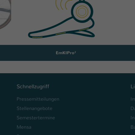
Ihrer vorgenommen Einstellungen, falls der
Webseiten-Betreiber dies eingestellt hat.
Name
fe_typo_user / PHPSESSID
Anbieter
TYPO3
EmKIPro²
Laufzeit
1 Woche
Dieses Cookie ist ein Standard-Session-Cookie
von TYPO3. Es speichert im Fall eines Intranet-
Zweck
Logins die Session-ID. So kann der eingeloggte
Schnellzugriff
L
Benutzer wiedererkannt werden und es wird
ihm Zugang zu geschützten Bereichen gewährt.
Pressemitteilungen
I
Stellenangebote
D
Name
be_typo_user
Semestertermine
In
Anbieter
TYPO3
Mensa
Ba