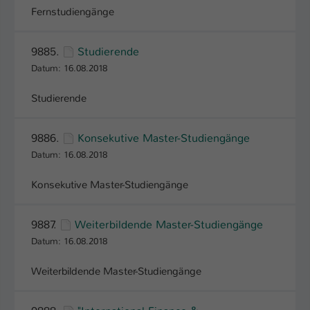
Fernstudiengänge
Name
be_typo_user
9885.
Studierende
Anbieter
TYPO3
Datum: 16.08.2018
Laufzeit
1 Tag
Studierende
Dieser Cookie teilt der Webseite mit, ob
ein Besucher im Typo3-Backend
Zweck
9886.
Konsekutive Master-Studiengänge
angemeldet ist und Rechte besitzt diese
Datum: 16.08.2018
zu verwalten.
Konsekutive Master-Studiengänge
9887.
Weiterbildende Master-Studiengänge
Datum: 16.08.2018
Weiterbildende Master-Studiengänge