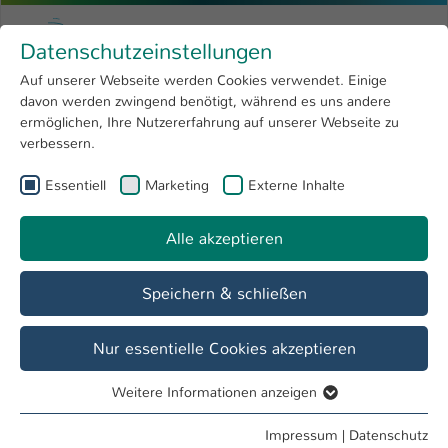
Zum Hauptinhalt springen
Menu
Hochschule Kaiserslautern
Datenschutzeinstellungen
Studium
Open submenu
8
Auf unserer Webseite werden Cookies verwendet. Einige
davon werden zwingend benötigt, während es uns andere
Sie sind hier:
Forschung
Open submenu
4
ermöglichen, Ihre Nutzererfahrung auf unserer Webseite zu
verbessern.
Hochschule
Open submenu
8
Essentiell
Marketing
Externe Inhalte
Suche
International
Open submenu
8
Alle akzeptieren
Speichern & schließen
Nur essentielle Cookies akzeptieren
Personenverzeichnis
Weitere Informationen anzeigen
Studiengänge
Essentiell
Essentielle Cookies werden für grundlegende Funktionen
Impressum
|
Datenschutz