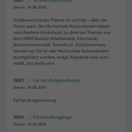
9882.
Schülerworkshops
Einstellungen. Unter anderem eine zufällig
Datum: 16.08.2018
generierte ID, für die historische
Zweck
Speicherung Ihrer vorgenommen
Schülerworkshops Theorie ist wichtig – aber die
Einstellungen, falls der Webseiten-
Praxis auch. Die Hochschule Kaiserslautern bietet
Betreiber dies eingestellt hat.
verschiedene Workshops zu diversen Themen aus
dem MINT-Bereich (Mathematik, Informatik,
Naturwissenschaft, Technik) an. Die Workshops
Name
fe_typo_user / PHPSESSID
können vor Ort an der Hochschule Kaiserslautern
durchgeführt werden, einige Angebote sind auch
Anbieter
TYPO3
mobil, das heißt sie k
Laufzeit
1 Woche
9883.
Fachprüfungsordnung
Dieses Cookie ist ein Standard-Session-
Datum: 16.08.2018
Cookie von TYPO3. Es speichert im Fall
eines Intranet-Logins die Session-ID. So
Fachprüfungsordnung
Zweck
kann der eingeloggte Benutzer
wiedererkannt werden und es wird ihm
9884.
Fernstudiengänge
Zugang zu geschützten Bereichen
gewährt.
Datum: 16.08.2018