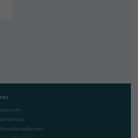
inks
mpressum
atenschutz
formationspflichten