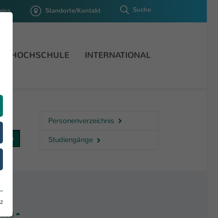
Suche
gins
Standorte/Kontakt
HOCHSCHULE
INTERNATIONAL
Personenverzeichnis
Studiengänge
z
Titel