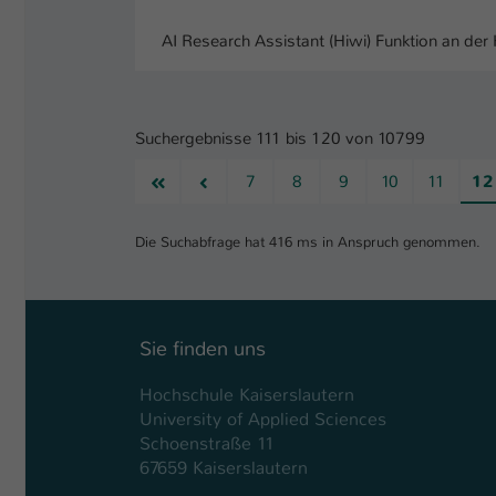
AI Research Assistant (Hiwi) Funktion an der
Suchergebnisse 111 bis 120 von 10799
Erste
Vorherige
7
8
9
10
11
12
Die Suchabfrage hat 416 ms in Anspruch genommen.
Sie finden uns
Hochschule Kaiserslautern
University of Applied Sciences
Schoenstraße 11
67659 Kaiserslautern