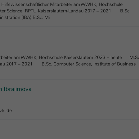
Laufzeit
1 Tag
Hilfswissenschaftlicher Mitarbeiter am WWHK, Hochschule
er Science, RPTU Kaiserslautern-Landau 2017 – 2021 B.Sc.
Dieser Cookie teilt der Webseite mit, ob ein
istration (IBA) B.Sc. Mi
Zweck
Besucher im Typo3-Backend angemeldet ist und
Rechte besitzt diese zu verwalten.
arbeiter am WWHK, Hochschule Kaiserslautern 2023 – heute M.Sc
dau 2017 – 2021 B.Sc. Computer Science, Institute of Business
m Ibraiimova
-kl.de