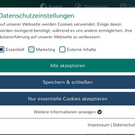
English
Fachbereiche
Lo
Datenschutzeinstellungen
Auf unserer Webseite werden Cookies verwendet. Einige davon
werden zwingend benötigt, während es uns andere ermöglichen, Ihre
STUDIUM
FORSCHUNG
Nutzererfahrung auf unserer Webseite zu verbessern.
Essentiell
Marketing
Externe Inhalte
Alle akzeptieren
Speichern & schließen
Nur essentielle Cookies akzeptieren
Weitere Informationen anzeigen
Essentiell
Essentielle Cookies werden für grundlegende Funktionen der
Impressum
|
Datenschut
Webseite benötigt. Dadurch ist gewährleistet, dass die Webseite
Sortierung:
Datum