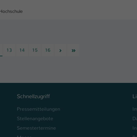
 Hochschule
Nächste
Letzte
13
14
15
16
Schnellzugriff
L
Pressemitteilungen
I
Stellenangebote
D
Semestertermine
In