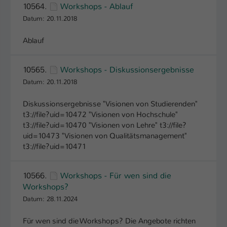
10564.
Workshops - Ablauf
Name
be_typo_user
Datum: 20.11.2018
Anbieter
TYPO3
Ablauf
Laufzeit
1 Tag
10565.
Workshops - Diskussionsergebnisse
Datum: 20.11.2018
Dieser Cookie teilt der Webseite mit, ob
ein Besucher im Typo3-Backend
Zweck
Diskussionsergebnisse "Visionen von Studierenden"
angemeldet ist und Rechte besitzt diese
t3://file?uid=10472 "Visionen von Hochschule"
zu verwalten.
t3://file?uid=10470 "Visionen von Lehre" t3://file?
uid=10473 "Visionen von Qualitätsmanagement"
t3://file?uid=10471
10566.
Workshops - Für wen sind die
Workshops?
Datum: 28.11.2024
Für wen sind die Workshops? Die Angebote richten