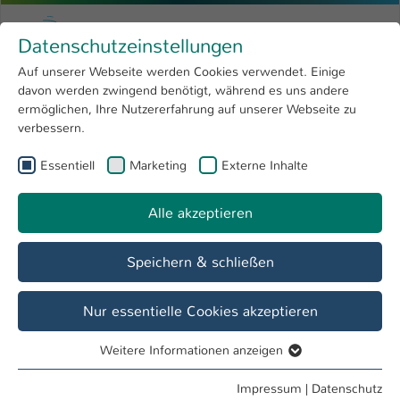
Zum Hauptinhalt springen
Menu
Hochschule Kaiserslautern
Datenschutzeinstellungen
Studium
Open submenu
8
Auf unserer Webseite werden Cookies verwendet. Einige
davon werden zwingend benötigt, während es uns andere
Sie sind hier:
Forschung
Open submenu
4
ermöglichen, Ihre Nutzererfahrung auf unserer Webseite zu
verbessern.
Hochschule
Open submenu
8
Essentiell
Marketing
Externe Inhalte
Suche
International
Open submenu
8
Alle akzeptieren
Speichern & schließen
Nur essentielle Cookies akzeptieren
Personenverzeichnis
Weitere Informationen anzeigen
Studiengänge
Essentiell
Essentielle Cookies werden für grundlegende Funktionen
Impressum
|
Datenschutz