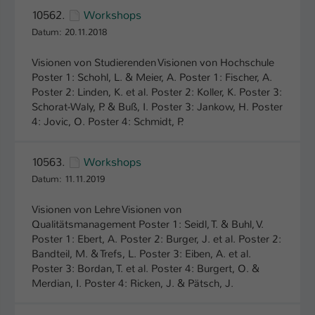
Einstellungen. Unter anderem eine zufällig
10562.
Workshops
generierte ID, für die historische
Zweck
Datum: 20.11.2018
Speicherung Ihrer vorgenommen
Einstellungen, falls der Webseiten-
Visionen von Studierenden Visionen von Hochschule
Betreiber dies eingestellt hat.
Poster 1: Schohl, L. & Meier, A. Poster 1: Fischer, A.
Poster 2: Linden, K. et al. Poster 2: Koller, K. Poster 3:
Schorat-Waly, P. & Buß, I. Poster 3: Jankow, H. Poster
Name
fe_typo_user / PHPSESSID
4: Jovic, O. Poster 4: Schmidt, P.
Anbieter
TYPO3
10563.
Workshops
Laufzeit
1 Woche
Datum: 11.11.2019
Dieses Cookie ist ein Standard-Session-
Visionen von Lehre Visionen von
Cookie von TYPO3. Es speichert im Fall
Qualitätsmanagement Poster 1: Seidl, T. & Buhl, V.
eines Intranet-Logins die Session-ID. So
Poster 1: Ebert, A. Poster 2: Burger, J. et al. Poster 2:
Zweck
kann der eingeloggte Benutzer
Bandteil, M. & Trefs, L. Poster 3: Eiben, A. et al.
wiedererkannt werden und es wird ihm
Poster 3: Bordan, T. et al. Poster 4: Burgert, O. &
Zugang zu geschützten Bereichen
Merdian, I. Poster 4: Ricken, J. & Pätsch, J.
gewährt.