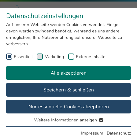
Zum Hauptinhalt springen
Menu
Hochschule Kaiserslautern
Datenschutzeinstellungen
Studium
Open submenu
8
Auf unserer Webseite werden Cookies verwendet. Einige
davon werden zwingend benötigt, während es uns andere
Sie sind hier:
Forschung
Open submenu
4
ermöglichen, Ihre Nutzererfahrung auf unserer Webseite zu
verbessern.
Hochschule
Open submenu
8
Essentiell
Marketing
Externe Inhalte
Suche
International
Open submenu
8
Alle akzeptieren
Speichern & schließen
Nur essentielle Cookies akzeptieren
Personenverzeichnis
Weitere Informationen anzeigen
Studiengänge
Essentiell
Essentielle Cookies werden für grundlegende Funktionen
Impressum
|
Datenschutz