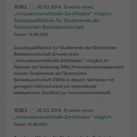
Einstellungen. Unter anderem eine zufällig
10362.
26.03.2014: Erwerb eines
generierte ID, für die historische
Zweck
„Innovationsmethodik-Zertifikates“ möglich -
Speicherung Ihrer vorgenommen
Zusatzqualifikation für Studierende der
Einstellungen, falls der Webseiten-
Technischen Betriebswirtschaft
Betreiber dies eingestellt hat.
Datum: 19.08.2025
Zusatzqualifikation für Studierende der Technischen
Name
fe_typo_user / PHPSESSID
Betriebswirtschaft Erwerb eines
„Innovationsmethodik-Zertifikates“ möglich Im
Anbieter
TYPO3
Rahmen der Vorlesung M&C/Innovationsmanagement
können Studierende der Technischen
Laufzeit
1 Woche
Betriebswirtschaft (TBW) in diesem Semester mit
geringem Mehraufwand ein international
Dieses Cookie ist ein Standard-Session-
bedeutendes Zertifikat zur Innovationsmethodik
Cookie von TYPO3. Es speichert im Fall
eines Intranet-Logins die Session-ID. So
Zweck
kann der eingeloggte Benutzer
10363.
26.03.2014: Erwerb eines
wiedererkannt werden und es wird ihm
„Innovationsmethodik-Zertifikates“ möglich
Zugang zu geschützten Bereichen
Datum: 01.09.2025
gewährt.