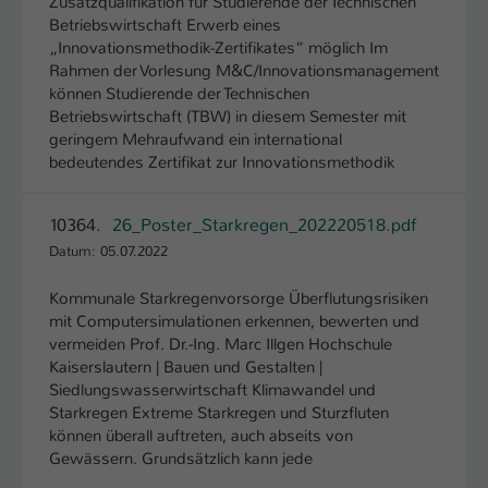
Zusatzqualifikation für Studierende der Technischen
Betriebswirtschaft Erwerb eines
Name
be_typo_user
„Innovationsmethodik-Zertifikates“ möglich Im
Rahmen der Vorlesung M&C/Innovationsmanagement
Anbieter
TYPO3
können Studierende der Technischen
Betriebswirtschaft (TBW) in diesem Semester mit
Laufzeit
1 Tag
geringem Mehraufwand ein international
bedeutendes Zertifikat zur Innovationsmethodik
Dieser Cookie teilt der Webseite mit, ob
ein Besucher im Typo3-Backend
Zweck
10364.
26_Poster_Starkregen_202220518.pdf
angemeldet ist und Rechte besitzt diese
zu verwalten.
Datum: 05.07.2022
Kommunale Starkregenvorsorge Überflutungsrisiken
mit Computersimulationen erkennen, bewerten und
vermeiden Prof. Dr.-Ing. Marc Illgen Hochschule
Kaiserslautern | Bauen und Gestalten |
Siedlungswasserwirtschaft Klimawandel und
Starkregen Extreme Starkregen und Sturzfluten
können überall auftreten, auch abseits von
Gewässern. Grundsätzlich kann jede